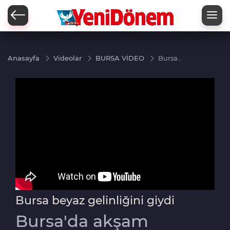
Zİ
Anasayfa
Videolar
BURSA VİDEO
Bursa
beyaz
gelinliğini
giydi
Bursa beyaz gelinliğini giydi
Bursa'da akşam