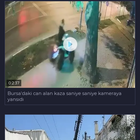
Aziz Yıldırım’ın kızına yönelik
paylaşım yapan şahsa ‘ev hapsi’
0:2:37
Bursa'daki can alan kaza saniye saniye kameraya
yansıdı