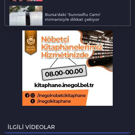
Bursa'daki 'Sunrooflu Cami'
mimarisiyle dikkat çekiyor
Adalet Komisyonu'nda gerginlik
Bursa'da barakaya sıçrayan yangın
ekipleri harekete geçirdi
Aslı Hünel’den Bursa'da müzik
ziyafeti
Şekibe İnsel Doğal Yaşam Çiftliği atlı
binicilik merkezi oluyor
İLGİLİ VİDEOLAR