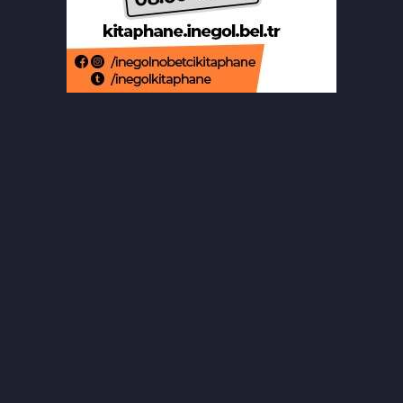
Aslı Hünel’den Bursa'da müzik
ziyafeti
Şekibe İnsel Doğal Yaşam Çiftliği atlı
binicilik merkezi oluyor
Aziz Yıldırım’ın kızına yönelik
paylaşım yapan şahsa ‘ev hapsi’