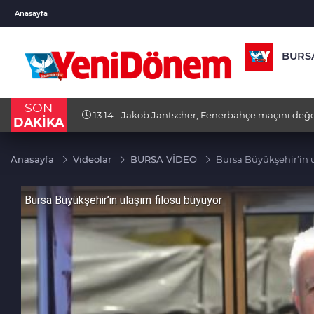
USD
EUR
GBP
Anasayfa
47,6787
%0,18
55,1254
%0,32
64,34
BURS
SON
13:13 - Funda Arar sahnede rüzgar gibi esti
DAKİKA
Anasayfa
Videolar
BURSA VİDEO
Bursa Büyükşehir’in 