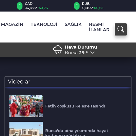
RUB
AED
0,5822
%0,65
12,9805
%0,21
MAGAZİN
TEKNOLOJİ
SAĞLIK
RESMİ
İLANLAR
Hava Durumu
nden geçti
13:08 - Bakanlık, Endonezy
Bursa
29 °
Videolar
Fetih coşkusu Keles'e taşındı
Bursa'da bina yıkımında hayat
kurtaran müdahale