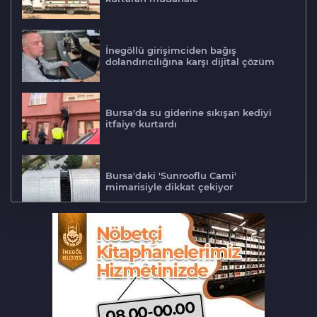
İnegöllü girişimciden bağış
dolandırıcılığına karşı dijital çözüm
Bursa'da su giderine sıkışan kediyi
itfaiye kurtardı
Bursa'daki 'Sunrooflu Cami'
mimarisiyle dikkat çekiyor
Adalet Komisyonu'nda gerginlik
Bursa'da barakaya sıçrayan yangın
ekipleri harekete geçirdi