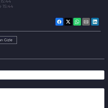
15:44
 15:44
rı Gizle