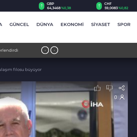
CHF
CAD
68
%0,38
59,0083
%0,82
34,1883
%0,73
A
GÜNCEL
DÜNYA
EKONOMİ
SİYASET
SPOR
13:12 - Thorsten Fink, sağlık kontrolü
‹
›
ulaşım filosu büyüyor