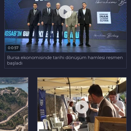
0:0:57
Bursa ekonomisinde tarihi dönüşüm hamlesi resmen
başladı