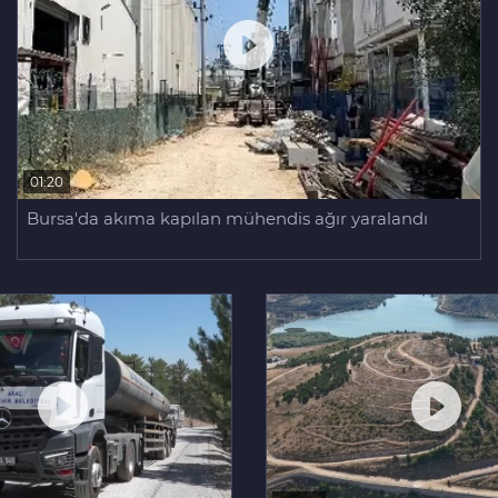
01:20
Bursa'da akıma kapılan mühendis ağır yaralandı