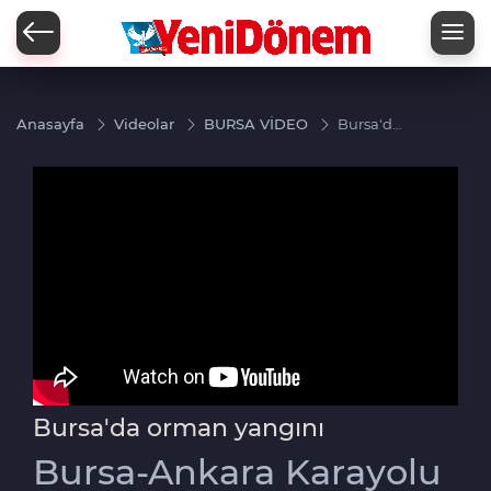
Zİ
Anasayfa
Videolar
BURSA VİDEO
Bursa'da
orman
yangını
Bursa'da orman yangını
Bursa-Ankara Karayolu