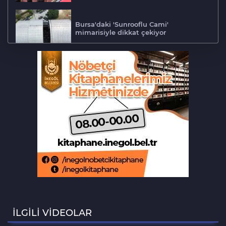
Bursa'daki 'Sunrooflu Cami'
mimarisiyle dikkat çekiyor
Adalet Komisyonu'nda gerginlik
Bursa'da barakaya sıçrayan yangın
ekipleri harekete geçirdi
Aslı Hünel’den Bursa'da müzik
ziyafeti
Şekibe İnsel Doğal Yaşam Çiftliği atlı
binicilik merkezi oluyor
İLGİLİ VİDEOLAR