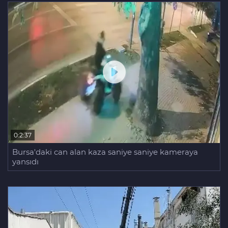
Aziz Yıldırım’ın kızına yönelik
paylaşım yapan şahsa ‘ev hapsi’
0:2:37
Bursa'daki can alan kaza saniye saniye kameraya
yansıdı