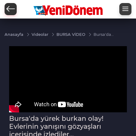
Zİ
Anasayfa
Videolar
BURSA VİDEO
Bursa'da
yürek
burkan
olay!
Evlerinin
yanışını
gözyaşları
içerisinde
izlediler...
Bursa'da yürek burkan olay!
Evlerinin yanışını gözyaşları
içerisinde izlediler...