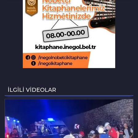
Bursa'da otomobil motosikletle
çarpıştı: 2'si çocuk 3 yaralı
Bursa'daki can alan kaza saniye
saniye kameraya yansıdı
Beğendiği takıları çaldı, kameraya
işte böyle yakalandı
Bursa'da 8 aylık hamile kadının
ölümünde koca tutuklandı
İLGİLİ VİDEOLAR
Osmangazi’de yazlık sinema,
çocukları buluşturdu