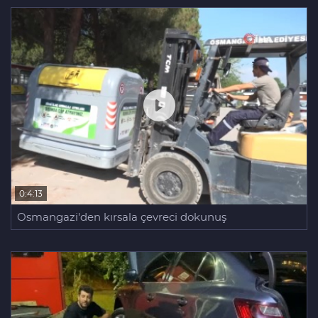
0:4:13
Osmangazi'den kırsala çevreci dokunuş