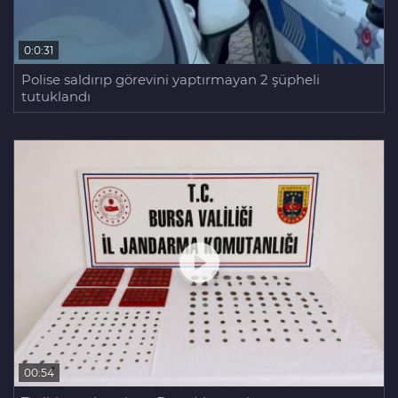
0:0:31
Polise saldırıp görevini yaptırmayan 2 şüpheli
tutuklandı
00:54