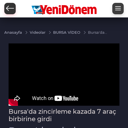
Zİ
Anasayfa
Videolar
BURSA VİDEO
Bursa'da
zincirleme
kazada 7
araç
birbirine
girdi
Bursa'da zincirleme kazada 7 araç
birbirine girdi