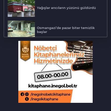
Yağışlar arıcıların yüzünü güldürdü
Osmangazi’de pazar biter temizlik
başlar
Osmangazi çocuklara okuma kültürü
kazandırıyor
Mobilfest’in üçüncü durağı İznik
Akrabalar arasında 'kız kaçırma'
kavgası: 1'i ağır 4 yaralı