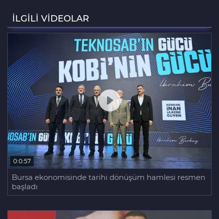
Fetih coşkusu Keles'e taşındı
İLGİLİ VİDEOLAR
Bursa'da bina yıkımında hayat
kurtaran müdahale
0:0:57
Bursa ekonomisinde tarihi dönüşüm hamlesi resmen
başladı