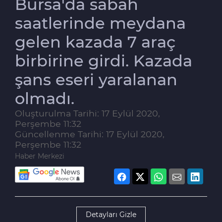
Bursa'da sabah
saatlerinde meydana
gelen kazada 7 araç
birbirine girdi. Kazada
şans eseri yaralanan
olmadı.
Oluşturulma Tarihi: 17 Eylül 2020,
Perşembe 11:32
Güncellenme Tarihi: 17 Eylül 2020,
Perşembe 11:32
Haber Merkezi
Detayları Gizle