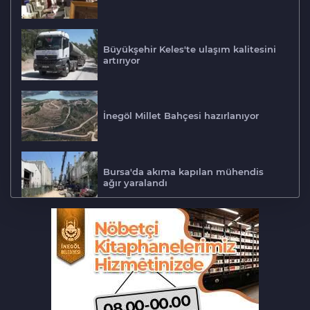
Büyükşehir Keles'te ulaşım kalitesini
artırıyor
İnegöl Millet Bahçesi hazırlanıyor
Bursa'da akıma kapılan mühendis
ağır yaralandı
Bursa'da otomobil motosikletle
çarpıştı: 2'si çocuk 3 yaralı
Bursa'daki can alan kaza saniye
saniye kameraya yansıdı