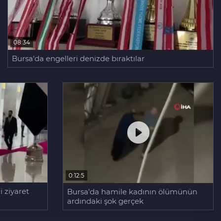
08:34
Bursa'da engelleri denizde bıraktılar
0:12:5
 ziyaret
Bursa'da hamile kadının ölümünün
ardındaki şok gerçek