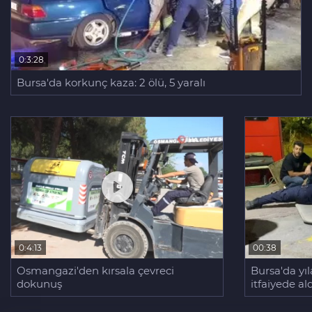
0:3:28
Bursa'da korkunç kaza: 2 ölü, 5 yaralı
0:4:13
00:38
Osmangazi'den kırsala çevreci
Bursa'da yı
dokunuş
itfaiyede al