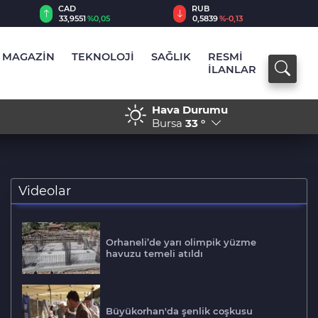
CAD
RUB
33,9551
%0,05
0,5839
%-0,13
MAGAZİN
TEKNOLOJİ
SAĞLIK
RESMİ
İLANLAR
Hava Durumu
17:42 - Suriye'de 14 yıl sonr
Bursa
33 °
Videolar
Orhaneli’de yarı olimpik yüzme
havuzu temeli atıldı
Büyükorhan'da şenlik coşkusu