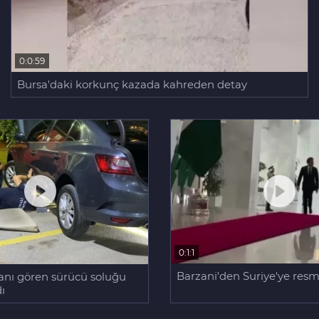
0:0:59
Bursa'daki korkunç kazada kahreden detay
0:1:1
Barzani'den Suriye'ye resmi
lanı gören sürücü soluğu
dı