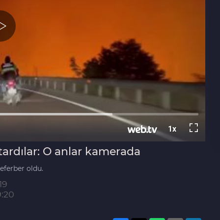
tardılar: O anlar kamerada
eferber oldu.
19
9:20