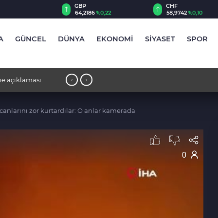
GBP
CHF
0
%0,21
64,2186
%0,22
58,9742
%0,10
A
GÜNCEL
DÜNYA
EKONOMİ
SİYASET
SPOR
me açıklaması
17:47 - CHP’de 8 il için atama yapıldı
‹
›
anlarını zor kurtardılar: O anlar kamerada