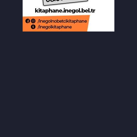
Beğendiği takıları çaldı, kameraya
işte böyle yakalandı
Bursa'da 8 aylık hamile kadının
ölümünde koca tutuklandı
Osmangazi’de yazlık sinema,
çocukları buluşturdu