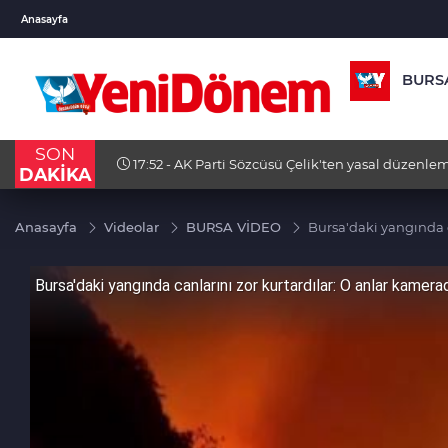
BIST 100
USD
EUR
Anasayfa
13.703,13
%0,11
47,5795
%0,04
55,107
BURS
SON
 yaralandı
17:52 - AK Parti Sözcüsü Çelik'ten yasal düzenle
DAKİKA
Anasayfa
Videolar
BURSA VİDEO
Bursa'daki yangında c