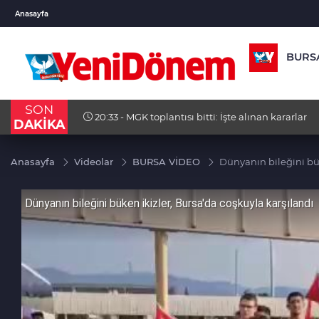
USD
EUR
GBP
Anasayfa
47,6876
%0,16
54,9852
%0,00
64,20
BURS
SON
17:53 - Özel ve Ağbaba’nın fezlekeleri TBMM’d
DAKİKA
Anasayfa
Videolar
BURSA VİDEO
Dünyanın bileğini bük