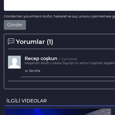
Gönderilen yorumların küfür, hakaret ve suç unsuru içermemesi ger
Gönder
Yorumlar (
1
)
Recep coşkun
-
2 yıl önce
Maşallah Allah u teala Sayıları nı artırır inşallah teşek
Yanıtla
İLGİLİ VİDEOLAR