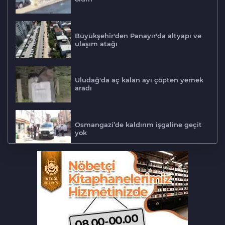
Büyükşehir'den Panayır'da altyapı ve
ulaşım atağı
Uludağ'da aç kalan ayı çöpten yemek
aradı
Osmangazi’de kaldırım işgaline geçit
yok
Biba müjdeyi verdi: Bu ay hizmete
açılıyor
Bursa'da lastik tamirhanesi küle
döndü