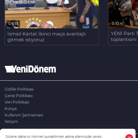
0:10:41
0:6:13
YENİ Parti 
İsmail Kartal: İkinci maça avantajlı
toplantısını
gitmek istiyoruz
Gizlilik Politikası
Çerez Politikası
Veri Politikası
Künye
Kullanım Şartnamesi
İletişim
Sizlere daha iyi hizmet sunabilmek adına sitemizde çerez