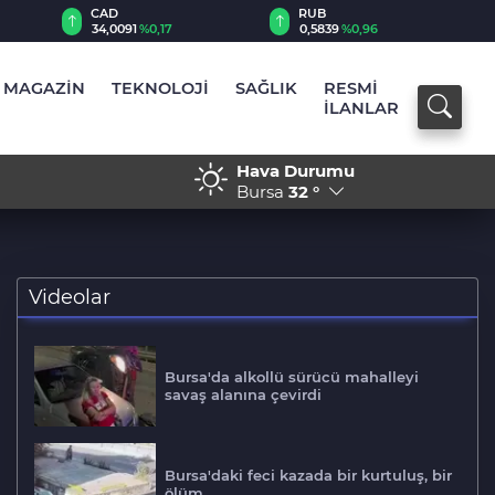
RUB
AED
0,5839
%0,96
12,9809
%0,20
MAGAZİN
TEKNOLOJİ
SAĞLIK
RESMİ
İLANLAR
Hava Durumu
em Terörsüz Türkiye
17:30 - Husiler’den hüküme
Bursa
32 °
Videolar
Bursa'da alkollü sürücü mahalleyi
savaş alanına çevirdi
Bursa'daki feci kazada bir kurtuluş, bir
ölüm