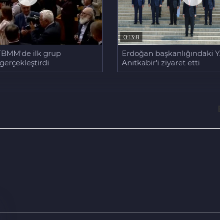
0:13:8
Erdoğan başkanlığındaki Y
TBMM'de ilk grup
Anıtkabir'i ziyaret etti
 gerçekleştirdi