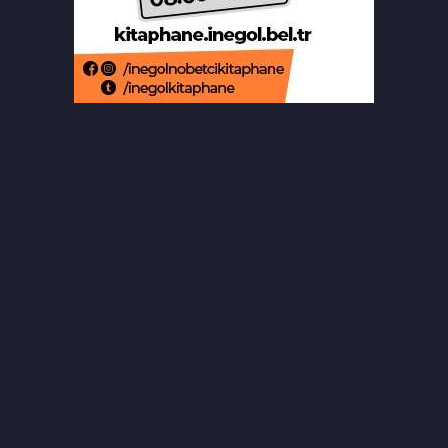
Bursa'da ilklerin festivalinde çocuklar
şen kahkahalar attı
Orhaneli’de yarı olimpik yüzme
havuzu temeli atıldı
Büyükorhan'da şenlik coşkusu