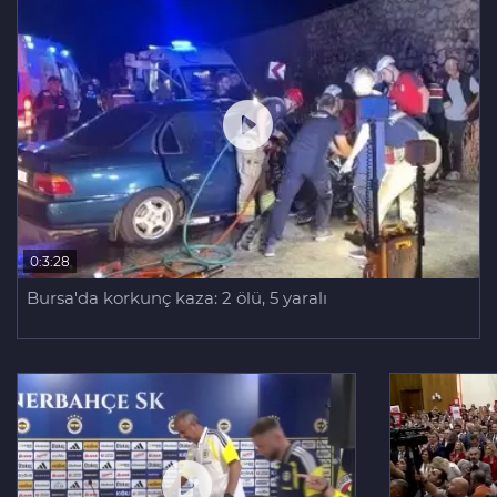
0:3:28
Bursa'da korkunç kaza: 2 ölü, 5 yaralı