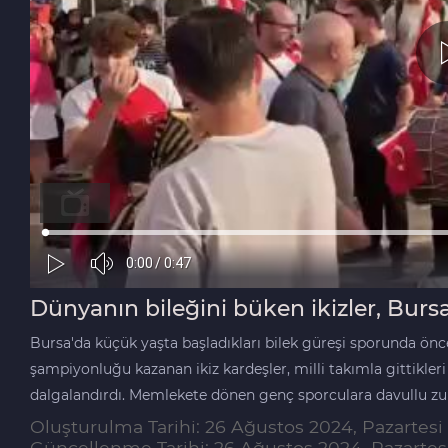
Dünyanın bileğini büken ikizler, Burs
Bursa'da küçük yaşta başladıkları bilek güreşi sporunda ö
şampiyonluğu kazanan ikiz kardeşler, milli takımla gittikle
dalgalandırdı. Memlekete dönen genç sporculara davullu zurn
Oluşturulma Tarihi: 26 Ağustos 2024, Pazartesi 
Güncellenme Tarihi: 26 Ağustos 2024, Pazartesi