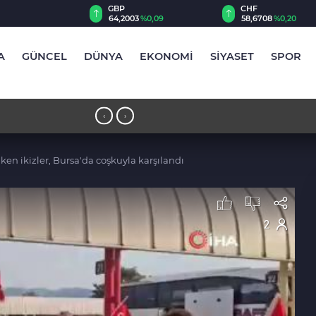
CHF
CAD
03
%0,09
58,6708
%0,20
34,0091
%0,17
A
GÜNCEL
DÜNYA
EKONOMİ
SİYASET
SPOR
e gündem oldu
17:47 - MGK toplantısı başladı: Günd
‹
›
en ikizler, Bursa'da coşkuyla karşılandı