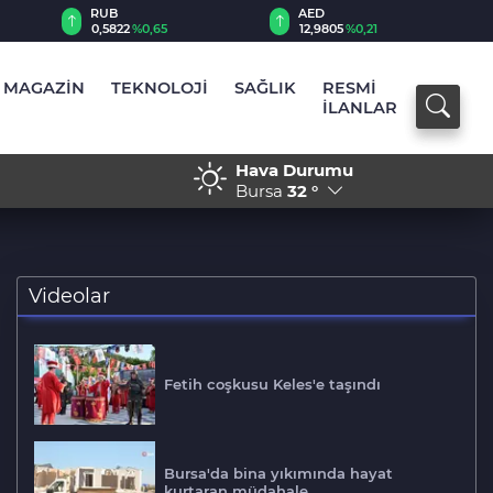
RUB
AED
0,5822
%0,65
12,9805
%0,21
MAGAZİN
TEKNOLOJİ
SAĞLIK
RESMİ
İLANLAR
Hava Durumu
lim oldu! Geriye enkazı kaldı
16:26 - Karacabey’de maki
Bursa
32 °
Videolar
Fetih coşkusu Keles'e taşındı
Bursa'da bina yıkımında hayat
kurtaran müdahale