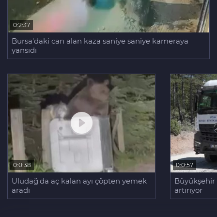
0:2:37
Bursa'daki can alan kaza saniye saniye kameraya
yansıdı
0:0:38
0:0:57
Uludağ'da aç kalan ayı çöpten yemek
Büyükşehir K
aradı
artırıyor