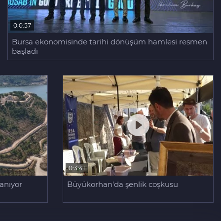
0:0:57
Bursa ekonomisinde tarihi dönüşüm hamlesi resmen
başladı
0:3:41
lanıyor
Büyükorhan'da şenlik coşkusu