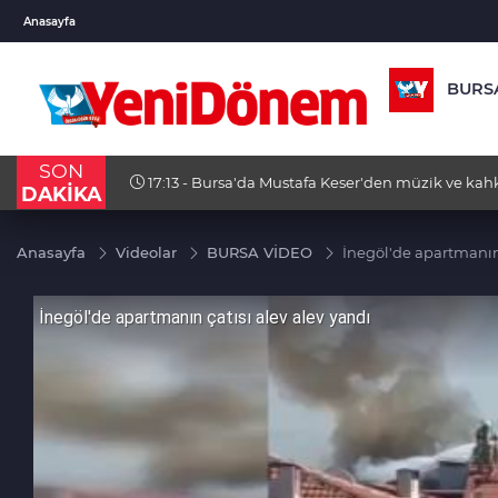
USD
EUR
GBP
Anasayfa
47,6787
%0,18
55,1254
%0,32
64,34
BURS
SON
da Türk
17:13 - Bursa'da Mustafa Keser'den müzik ve ka
DAKİKA
Anasayfa
Videolar
BURSA VİDEO
İnegöl'de apartmanın 