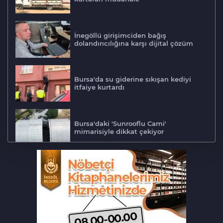
İnegöllü girişimciden bağış
dolandırıcılığına karşı dijital çözüm
Bursa'da su giderine sıkışan kediyi
itfaiye kurtardı
Bursa'daki 'Sunrooflu Cami'
mimarisiyle dikkat çekiyor
Adalet Komisyonu'nda gerginlik
Bursa'da barakaya sıçrayan yangın
ekipleri harekete geçirdi