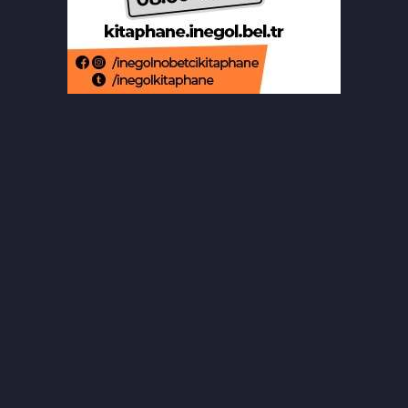
Aslı Hünel’den Bursa'da müzik
ziyafeti
Şekibe İnsel Doğal Yaşam Çiftliği atlı
binicilik merkezi oluyor
Aziz Yıldırım’ın kızına yönelik
paylaşım yapan şahsa ‘ev hapsi’