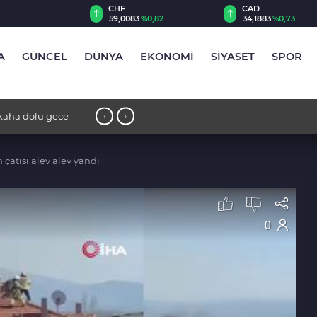
CHF
CAD
68
%0,38
59,0083
%0,82
34,1883
%0,73
A
GÜNCEL
DÜNYA
EKONOMİ
SİYASET
SPOR
hkaha dolu gece
16:29 - Bursa’da otomobil alevlere tes
‹
›
çatısı alev alev yandı