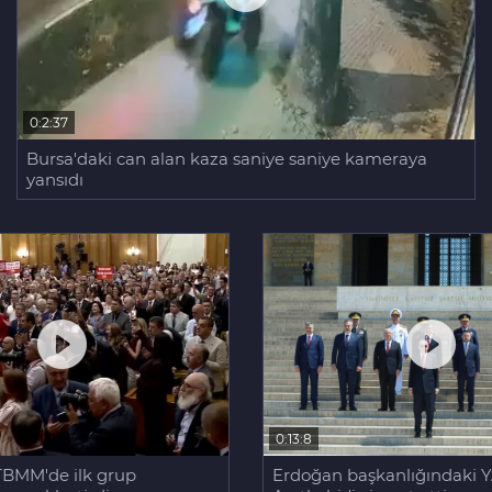
0:2:37
Bursa'daki can alan kaza saniye saniye kameraya
yansıdı
0:13:8
Erdoğan başkanlığındaki Y
TBMM'de ilk grup