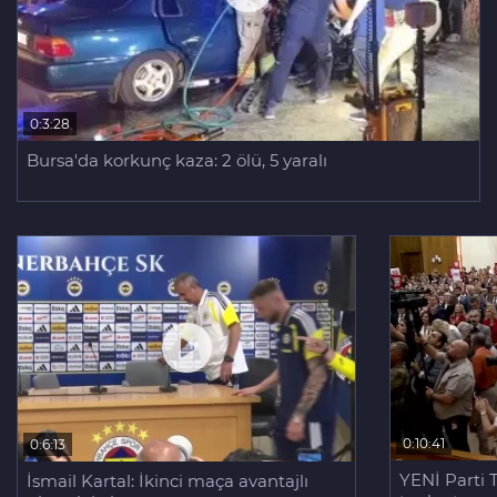
0:3:28
Bursa'da korkunç kaza: 2 ölü, 5 yaralı
0:10:41
0:6:13
YENİ Parti 
İsmail Kartal: İkinci maça avantajlı