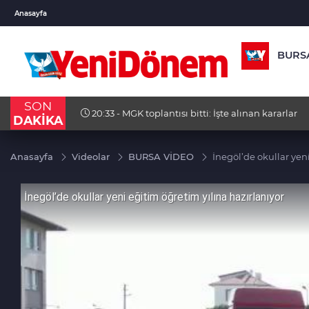
USD
EUR
GBP
Anasayfa
47,6920
%0,16
54,9614
%-0,02
64,19
BURS
SON
17:53 - Özel ve Ağbaba’nın fezlekeleri T
DAKİKA
Anasayfa
Videolar
BURSA VİDEO
İnegöl’de okullar yen