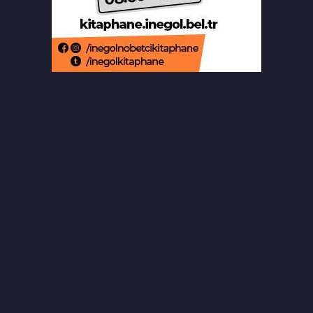
Bursa'da ilklerin festivalinde çocuklar
şen kahkahalar attı
Orhaneli’de yarı olimpik yüzme
havuzu temeli atıldı
Büyükorhan'da şenlik coşkusu