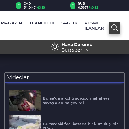
RUB
AED
0,5837
%0,92
12,9824
%0,21
MAGAZİN
TEKNOLOJİ
SAĞLIK
RESMİ
İLANLAR
Hava Durumu
: Gündem Terörsüz Türkiye
17:30 - Husiler’den 
Bursa
32 °
Videolar
Bursa'da alkollü sürücü mahalleyi
savaş alanına çevirdi
Bursa'daki feci kazada bir kurtuluş, bir
ölüm