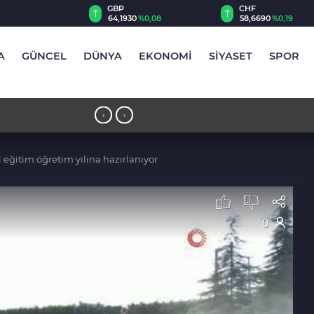
CHF
CAD
30
%0,08
58,6690
%0,19
34,0147
%0,18
A
GÜNCEL
DÜNYA
EKONOMİ
SİYASET
SPOR
BMM’de gündem oldu
17:47 - MGK toplantısı başladı
‹
›
i eğitim öğretim yılına hazırlanıyor