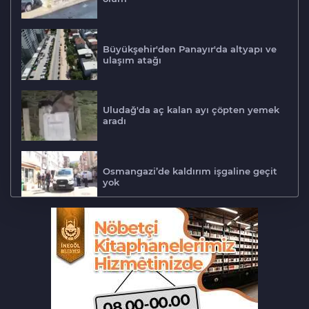
Büyükşehir'den Panayır'da altyapı ve
ulaşım atağı
Uludağ'da aç kalan ayı çöpten yemek
aradı
Osmangazi’de kaldırım işgaline geçit
yok
Biba müjdeyi verdi: Bu ay hizmete
açılıyor
Bursa'da lastik tamirhanesi küle
döndü