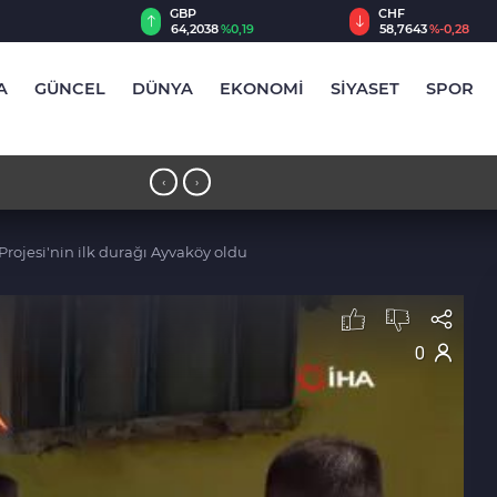
CHF
CAD
38
%0,19
58,7643
%-0,28
33,9951
%0,14
A
GÜNCEL
DÜNYA
EKONOMİ
SİYASET
SPOR
13:56 - Yıldırım’da çocuklar sporla bü
‹
›
Projesi'nin ilk durağı Ayvaköy oldu