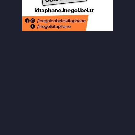
Beğendiği takıları çaldı, kameraya
işte böyle yakalandı
Bursa'da 8 aylık hamile kadının
ölümünde koca tutuklandı
Osmangazi’de yazlık sinema,
çocukları buluşturdu