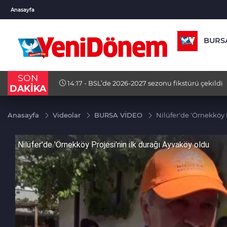
USD
EUR
GBP
Anasayfa
47,5932
%0,06
55,0462
%0,08
64,20
BURS
SON
14:15 - Temmuzda en çok onlar konuşuldu
DAKİKA
Anasayfa
Videolar
BURSA VİDEO
Nilüfer'de 'Örnekköy 