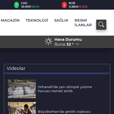
RUB
AED
0,5840
%-0,15
12,9555
%0,06
MAGAZİN
TEKNOLOJİ
SAĞLIK
RESMİ
İLANLAR
Hava Durumu
yüyor
13:54 - Biba müjdeyi verdi
Bursa
32 °
Videolar
Orhaneli’de yarı olimpik yüzme
havuzu temeli atıldı
Büyükorhan'da şenlik coşkusu