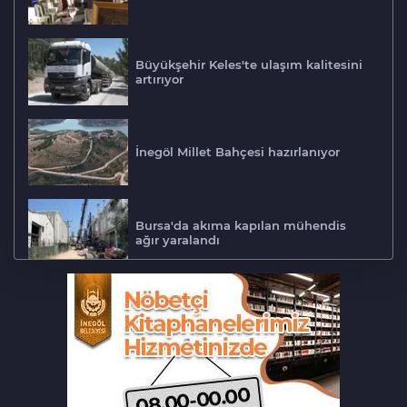
Büyükşehir Keles'te ulaşım kalitesini
artırıyor
İnegöl Millet Bahçesi hazırlanıyor
Bursa'da akıma kapılan mühendis
ağır yaralandı
Bursa'da otomobil motosikletle
çarpıştı: 2'si çocuk 3 yaralı
Bursa'daki can alan kaza saniye
saniye kameraya yansıdı