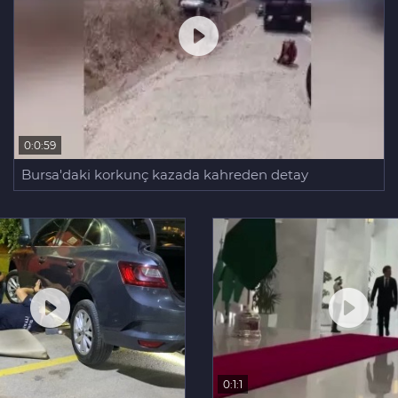
0:0:59
Bursa'daki korkunç kazada kahreden detay
0:1:1