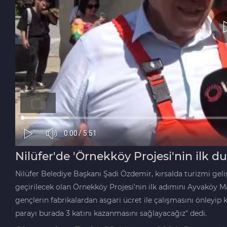
Nilüfer'de 'Örnekköy Projesi'nin ilk d
Nilüfer Belediye Başkanı Şadi Özdemir, kırsalda turizmi gel
geçirilecek olan Örnekköy Projesi'nin ilk adımını Ayvaköy M
gençlerin fabrikalardan asgari ücret ile çalışmasını önleyip 
parayı burada 3 katını kazanmasını sağlayacağız" dedi.