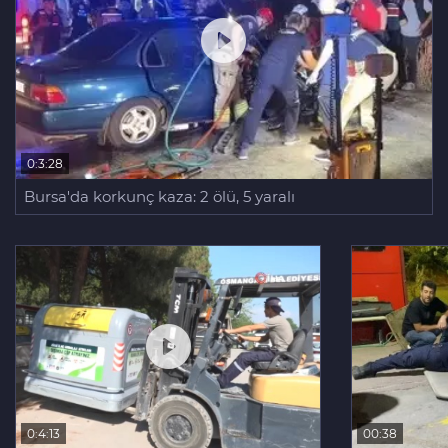
0:3:28
Bursa'da korkunç kaza: 2 ölü, 5 yaralı
0:4:13
00:38