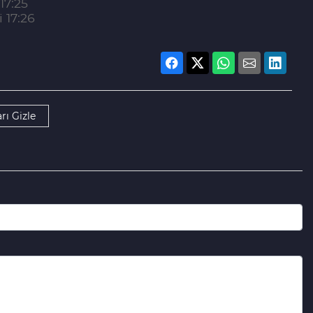
17:25
 17:26
rı Gizle