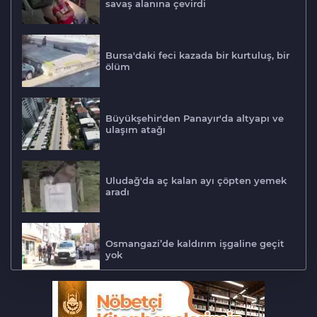
savaş alanına çevirdi
Bursa'daki feci kazada bir kurtuluş, bir
ölüm
Büyükşehir'den Panayır'da altyapı ve
ulaşım atağı
Uludağ'da aç kalan ayı çöpten yemek
aradı
Osmangazi’de kaldırım işgaline geçit
yok
Biba müjdeyi verdi: Bu ay hizmete