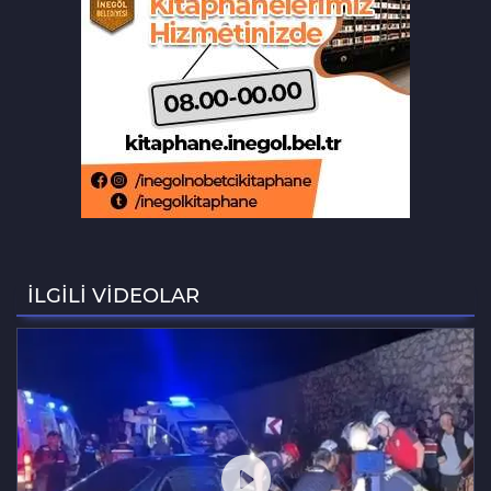
açılıyor
Bursa'da lastik tamirhanesi küle
döndü
Bursa'da ilklerin festivalinde çocuklar
şen kahkahalar attı
Orhaneli’de yarı olimpik yüzme
havuzu temeli atıldı
İLGİLİ VİDEOLAR
Büyükorhan'da şenlik coşkusu