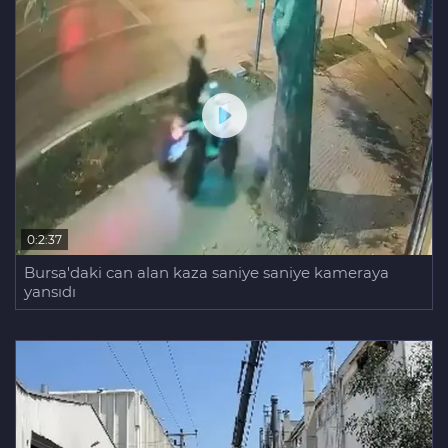
Aziz Yıldırım’ın kızına yönelik
paylaşım yapan şahsa ‘ev hapsi’
0:2:37
Bursa'daki can alan kaza saniye saniye kameraya
yansıdı