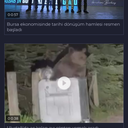
0:0:57
Bursa ekonomisinde tarihi dönüşüm hamlesi resmen
başladı
0:0:38
Uludağ'da aç kalan ayı çöpten yemek aradı