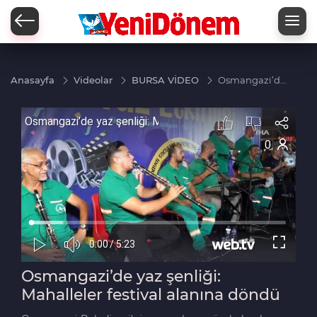
Zİ
Anasayfa
Videolar
BURSA VİDEO
Osmangazi’de
yaz şenliği:
Mahalleler
festival
alanına
döndü
Osmangazi’de yaz şenliği:
Mahalleler festival alanına döndü