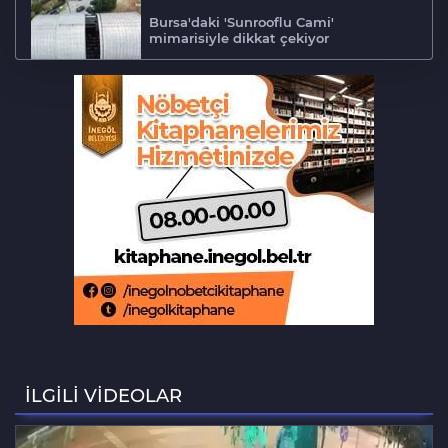
Bursa'daki 'Sunrooflu Cami'
mimarisiyle dikkat çekiyor
Adalet Komisyonu'nda gerginlik
Bursa'da barakaya sıçrayan yangın
ekipleri harekete geçirdi
Aslı Hünel’den Bursa'da müzik
ziyafeti
Şekibe İnsel Doğal Yaşam Çiftliği atlı
binicilik merkezi oluyor
İLGİLİ VİDEOLAR