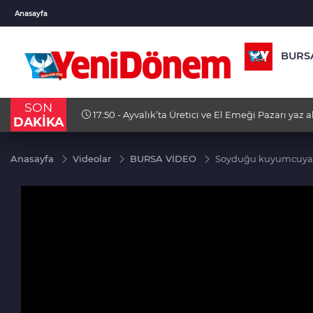
BGN
VND
GAU/
Anasayfa
27,9743
%-0,22
0,0018
%0,32
6.660
BURS
SON
17:50 - Ayvalık’ta Üretici ve El Emeği Pazarı yaz
DAKİKA
katıyor
Anasayfa
Videolar
BURSA VİDEO
Soyduğu kuyumcuya y