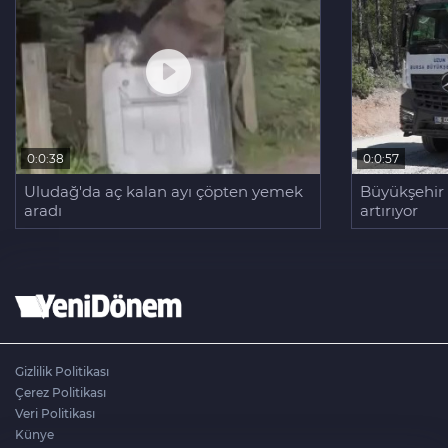
0:0:38
0:0:57
Uludağ'da aç kalan ayı çöpten yemek
Büyükşehir K
aradı
artırıyor
Gizlilik Politikası
Çerez Politikası
Veri Politikası
Künye