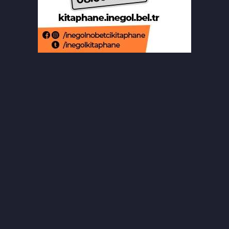
Aslı Hünel’den Bursa'da müzik
ziyafeti
Şekibe İnsel Doğal Yaşam Çiftliği atlı
binicilik merkezi oluyor
Aziz Yıldırım’ın kızına yönelik
paylaşım yapan şahsa ‘ev hapsi’