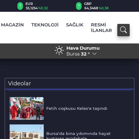
EUR
GBP
55,1254
%0,32
64,3468
%0,38
MAGAZİN
TEKNOLOJİ
SAĞLIK
RESMİ
İLANLAR
Hava Durumu
avadan ve karadan müdahale
17:28 - Osmangazi’de gelec
Bursa
32 °
Videolar
Fetih coşkusu Keles'e taşındı
Bursa'da bina yıkımında hayat
kurtaran müdahale