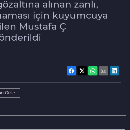
özaltına alınan zanlı,
lmaması için kuyumcuya
dilen Mustafa Ç
önderildi
rı Gizle