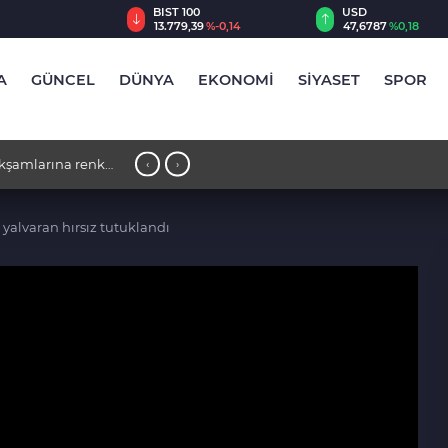
TRY
BIST 100
USD
,55
%2,59
13.779,39
%-0,14
47,6787
%0,18
A
GÜNCEL
DÜNYA
EKONOMİ
SİYASET
SPOR
 akşamlarına renk
17:30 - İnegöl'de orman yangını; H
‹
›
başlatıldı
alvaran hırsız tutuklandı