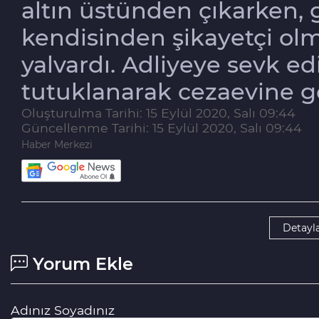
altın üstünden çıkarken, g
kendisinden şikayetçi o
yalvardı. Adliyeye sevk e
tutuklanarak cezaevine g
Oluşturulma Tarihi: 15 Eylül 2020, Salı 09:44
Güncellenme Tarihi: 15 Eylül 2020, Salı 09:44
Haber Merkezi
Detayla
Yorum Ekle
Adınız Soyadınız