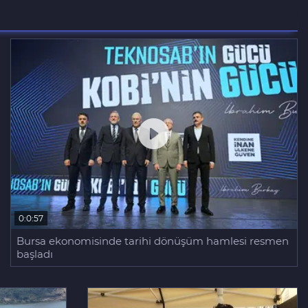
0:0:57
Bursa ekonomisinde tarihi dönüşüm hamlesi resmen
başladı