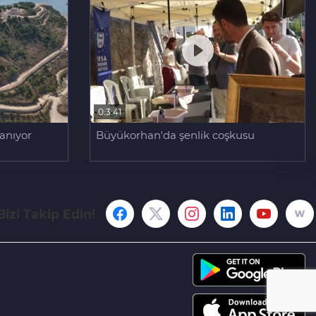
0:3:41
lanıyor
Büyükorhan'da şenlik coşkusu
Bizi Takip Edin!