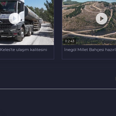
0:2:43
eles'te ulaşım kalitesini
İnegöl Millet Bahçesi hazır