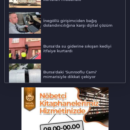
İnegöllü girişimciden bağış
dolandırıcılığına karşı dijital çözüm
Bursa'da su giderine sıkışan kediyi
itfaiye kurtardı
Bursa'daki 'Sunrooflu Cami'
mimarisiyle dikkat çekiyor
Adalet Komisyonu'nda gerginlik
Bursa'da barakaya sıçrayan yangın
ekipleri harekete geçirdi