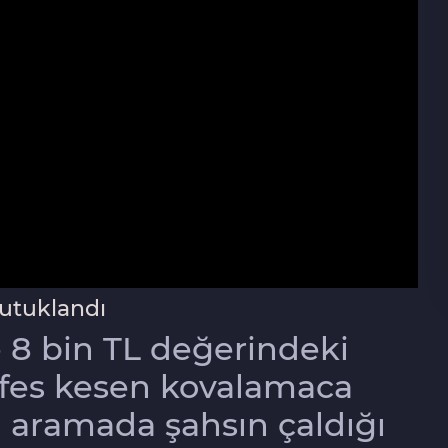
utuklandı
e 8 bin TL değerindeki
nefes kesen kovalamaca
n aramada şahsın çaldığı