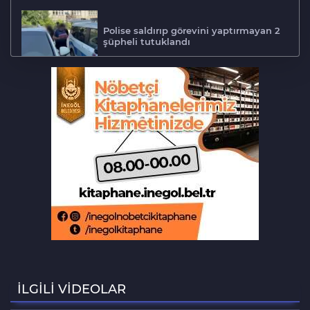
Polise saldırıp görevini yaptırmayan 2
şüpheli tutuklandı
Tarihi eser kaçakçısı Bursa'da sert
kayaya çarptı
‘Hayat 112 Acil’ mobil uygulaması
kamu spotu yayında
Bursa ekonomisinde tarihi dönüşüm
hamlesi resmen başladı
Bursa'da alkollü sürücü mahalleyi
savaş alanına çevirdi
İLGİLİ VİDEOLAR