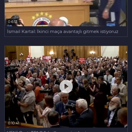
0:6:13
İsmail Kartal: İkinci maça avantajlı gitmek istiyoruz
0:10:41