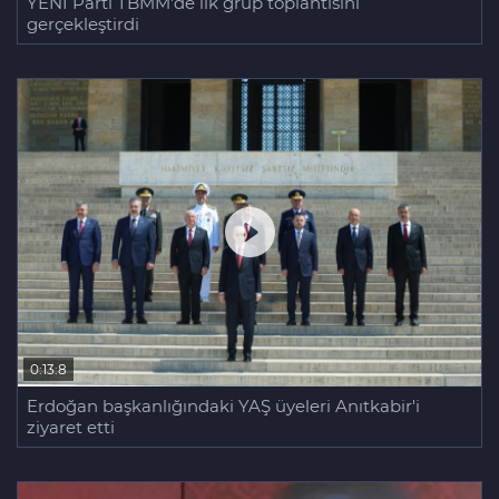
YENİ Parti TBMM'de ilk grup toplantısını
gerçekleştirdi
0:13:8
Erdoğan başkanlığındaki YAŞ üyeleri Anıtkabir'i
ziyaret etti