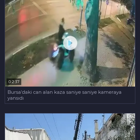
Bursa'daki feci kazada bir kurtuluş, bir
ölüm
0:2:37
Bursa'daki can alan kaza saniye saniye kameraya
yansıdı