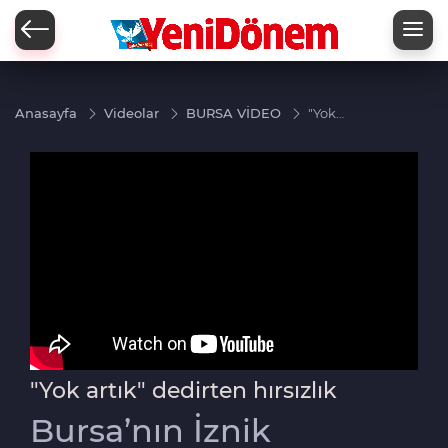
Zİ
Anasayfa
Videolar
BURSA VİDEO
"Yok
artık"
dedirten
hırsızlık
"Yok artık" dedirten hırsızlık
Bursa’nın İznik