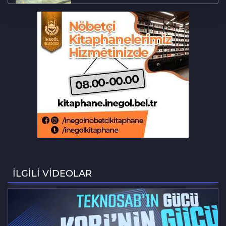
Osmangazi çocuklara okuma kültürü
kazandırıyor
Mobilfest’in üçüncü durağı İznik
Akrabalar arasında 'kız kaçırma'
kavgası: 1'i ağır 4 yaralı
Fetih coşkusu Keles'e taşındı
İLGİLİ VİDEOLAR
Bursa'da bina yıkımında hayat
kurtaran müdahale