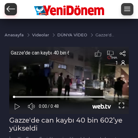
Zİ
Anasayfa
Videolar
DÜNYA VİDEO
Gazze'de
can
kaybı 40
bin
602’ye
yükseldi
Gazze'de can kaybı 40 bin 602’ye
yükseldi