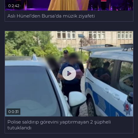
0:2:42
Aslı Hünel’den Bursa'da müzik ziyafeti
0:0:31
Polise saldırıp görevini yaptırmayan 2 şüpheli
tutuklandı