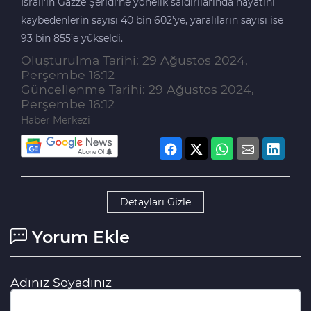
İsrail'in Gazze Şeridi'ne yönelik saldırılarında hayatını
kaybedenlerin sayısı 40 bin 602’ye, yaralıların sayısı ise
93 bin 855’e yükseldi.
Oluşturulma Tarihi: 29 Ağustos 2024,
Perşembe 16:12
Güncellenme Tarihi: 29 Ağustos 2024,
Perşembe 16:12
Haber Merkezi
Detayları Gizle
Yorum Ekle
Adınız Soyadınız