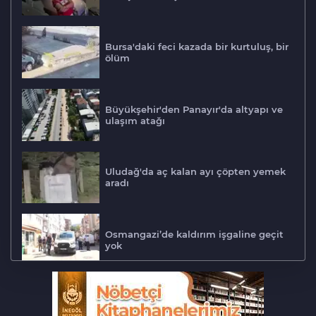
Bursa'daki feci kazada bir kurtuluş, bir
ölüm
Büyükşehir'den Panayır'da altyapı ve
ulaşım atağı
Uludağ'da aç kalan ayı çöpten yemek
aradı
Osmangazi’de kaldırım işgaline geçit
yok
Biba müjdeyi verdi: Bu ay hizmete
açılıyor