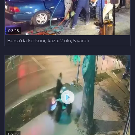
0:3:28
Bursa'da korkunç kaza: 2 ölü, 5 yaralı
0:2:37