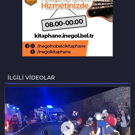
Bursa'da lastik tamirhanesi küle
döndü
Bursa'da ilklerin festivalinde çocuklar
şen kahkahalar attı
Orhaneli’de yarı olimpik yüzme
havuzu temeli atıldı
İLGİLİ VİDEOLAR
Büyükorhan'da şenlik coşkusu