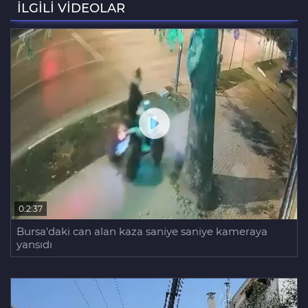
savaş alanına çevirdi
İLGİLİ VİDEOLAR
Bursa'daki feci kazada bir kurtuluş, bir
ölüm
0:2:37
Bursa'daki can alan kaza saniye saniye kameraya
yansıdı