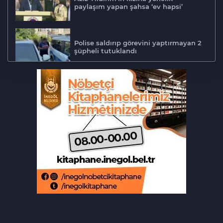
paylaşım yapan şahsa ‘ev hapsi’
Polise saldırıp görevini yaptırmayan 2
şüpheli tutuklandı
Tarihi eser kaçakçısı Bursa'da sert
kayaya çarptı
‘Hayat 112 Acil’ mobil uygulaması
kamu spotu yayında
Bursa ekonomisinde tarihi dönüşüm
hamlesi resmen başladı
Bursa'da alkollü sürücü mahalleyi