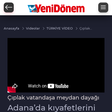
Zİ
Anasayfa
Videolar
TÜRKİYE VİDEO
Çıplak
vatandaşa
meydan
dayağı
Çıplak vatandaşa meydan dayağı
Adana’da kıyafetlerini