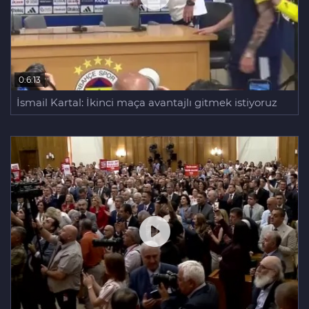
0:6:13
İsmail Kartal: İkinci maça avantajlı gitmek istiyoruz