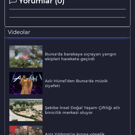
Yorumlar (
0
)
Videolar
Bursa'da barakaya sıçrayan yangın
ekipleri harekete geçirdi
Aslı Hünel’den Bursa'da müzik
ziyafeti
Şekibe İnsel Doğal Yaşam Çiftliği atlı
binicilik merkezi oluyor
Aziz Yıldırım’ın kızına yönelik