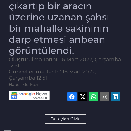
çıkartıp bir aracın
üzerine uzanan şahsı
bir mahalle sakininin
darp etmesi anbean
görüntülendi.
Oluşturulma Tarihi: 16 Mart 2022, Çarşamba
12:51
Güncellenme Tarihi: 16 Mart 2022,
Çarşamba 12:51
Haber Merkezi
Detayları Gizle