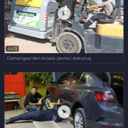
0:4:13
Osmangazi'den kırsala çevreci dokunuş