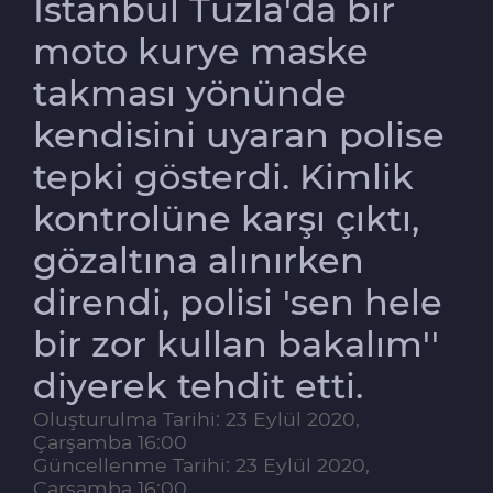
İstanbul Tuzla'da bir
moto kurye maske
takması yönünde
kendisini uyaran polise
tepki gösterdi. Kimlik
kontrolüne karşı çıktı,
gözaltına alınırken
direndi, polisi 'sen hele
bir zor kullan bakalım''
diyerek tehdit etti.
Oluşturulma Tarihi: 23 Eylül 2020,
Çarşamba 16:00
Güncellenme Tarihi: 23 Eylül 2020,
Çarşamba 16:00