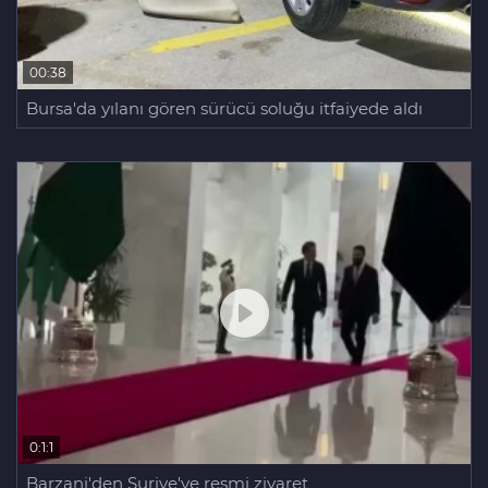
00:38
Bursa'da yılanı gören sürücü soluğu itfaiyede aldı
0:1:1
Barzani'den Suriye'ye resmi ziyaret