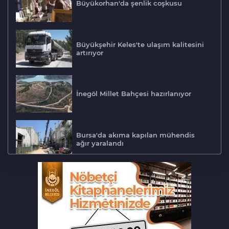
Büyükorhan'da şenlik coşkusu
Büyükşehir Keles'te ulaşım kalitesini
artırıyor
İnegöl Millet Bahçesi hazırlanıyor
Bursa'da akıma kapılan mühendis
ağır yaralandı
Bursa'da otomobil motosikletle
çarpıştı: 2'si çocuk 3 yaralı
Bursa'daki can alan kaza saniye