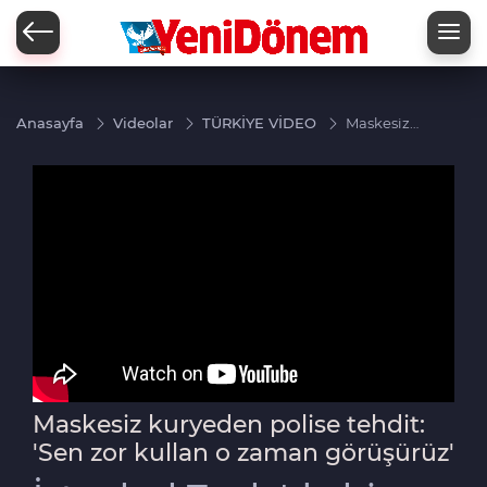
Zİ
Anasayfa
Videolar
TÜRKİYE VİDEO
Maskesiz
kuryeden
polise
tehdit:
'Sen zor
kullan o
zaman
görüşürüz'
Maskesiz kuryeden polise tehdit:
'Sen zor kullan o zaman görüşürüz'