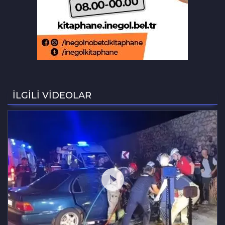
saniye kameraya yansıdı
Beğendiği takıları çaldı, kameraya
işte böyle yakalandı
Bursa'da 8 aylık hamile kadının
ölümünde koca tutuklandı
İLGİLİ VİDEOLAR
Osmangazi’de yazlık sinema,
çocukları buluşturdu