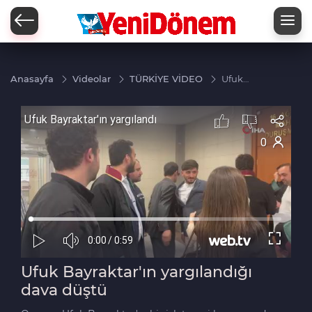
Zİ
Anasayfa
Videolar
TÜRKİYE VİDEO
Ufuk
Bayraktar'ın
yargılandığı
dava düştü
Ufuk Bayraktar'ın yargılandığı
dava düştü