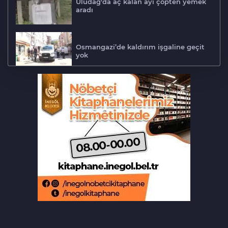
Uludağ'da aç kalan ayı çöpten yemek
aradı
Osmangazi’de kaldırım işgaline geçit
yok
Biba müjdeyi verdi: Bu ay hizmete
açılıyor
Bursa'da lastik tamirhanesi küle
döndü
Bursa'da ilklerin festivalinde çocuklar
şen kahkahalar attı
Orhaneli’de yarı olimpik yüzme