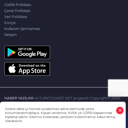
Gizlilik Politikası
Çerez Politikası
Veri Politikası
Künye
Kullanım Şartnamesi
İletişim
HABER YAZILIMI
ve TURKTICARET.NET projesidir Copyright© 2006-
2026 Tüm hakları saklıdır.
Sizlere daha iyi hizmet sunabilmek adına sitemizde çerez
konumlandırmaktayız. Kişisel verileriniz, KVKK ve GDPR kapsamında
toplanıp işlenir. Sitemizi kullanarak, çerezleri kullanmamızı kabul etmiş
olacaksınız.
Anasayfa
Haber Ara