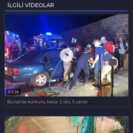
havuzu temeli atıldı
İLGİLİ VİDEOLAR
Büyükorhan'da şenlik coşkusu
0:3:28
Bursa'da korkunç kaza: 2 ölü, 5 yaralı