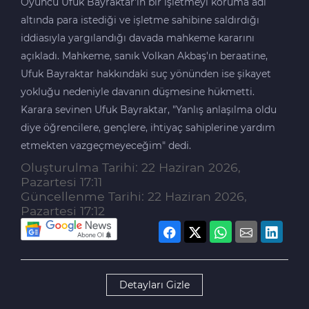
Oyuncu Ufuk Bayraktar'ın bir işletmeyi koruma adı
altında para istediği ve işletme sahibine saldırdığı
iddiasıyla yargılandığı davada mahkeme kararını
açıkladı. Mahkeme, sanık Volkan Akbaş'ın beraatine,
Ufuk Bayraktar hakkındaki suç yönünden ise şikayet
yokluğu nedeniyle davanın düşmesine hükmetti.
Karara sevinen Ufuk Bayraktar, "Yanlış anlaşılma oldu
diye öğrencilere, gençlere, ihtiyaç sahiplerine yardım
etmekten vazgeçmeyeceğim" dedi.
Oluşturulma Tarihi: 22 Haziran 2026,
Pazartesi 17:11
Güncellenme Tarihi: 22 Haziran 2026,
Pazartesi 17:12
Detayları Gizle