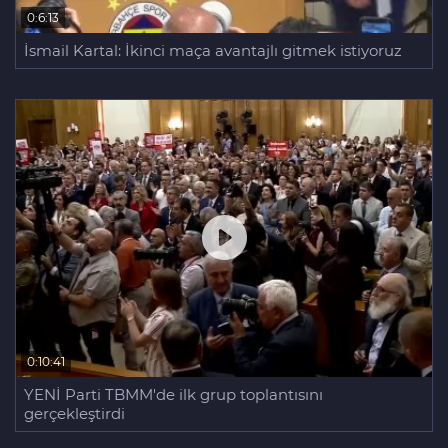
0:6:13
İsmail Kartal: İkinci maça avantajlı gitmek istiyoruz
0:10:41
YENİ Parti TBMM'de ilk grup toplantısını
gerçekleştirdi