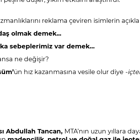
; uzmanlıklarını reklama çeviren isimlerin açı
daş olmak demek...
ka sebeplerimiz var demek…
ansa ne değişir?
şüm’
ün hız kazanmasına vesile olur diye
-içt
ısı Abdullah Tancan,
MTA’nın uzun yıllara da
nın
madencilik, petrol ve doğal gaz ile jeote