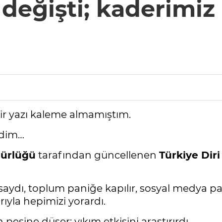
 değişti; kaderimiz
bir yazı kaleme almamıştım.
edim…
dürlüğü
tarafından güncellenen
Türkiye Diri
ydı, toplum paniğe kapılır, sosyal medya payl
yla hepimizi yorardı.
peşine düşer; yıkım etkisini araştırırdı.