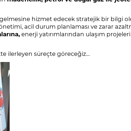
e gelmesine hizmet edecek stratejik bir bilgi o
önetimi, acil durum planlaması ve zarar azaltm
arına,
enerji yatırımlarından ulaşım projelerin
kte ilerleyen süreçte göreceğiz…