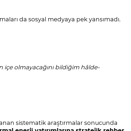
klamaları da sosyal medyaya pek yansımadı.
en içe olmayacağını bildiğim hâlde-
yanan sistematik araştırmalar sonucunda
rmal enerji yatırımlarına stratejik rehber