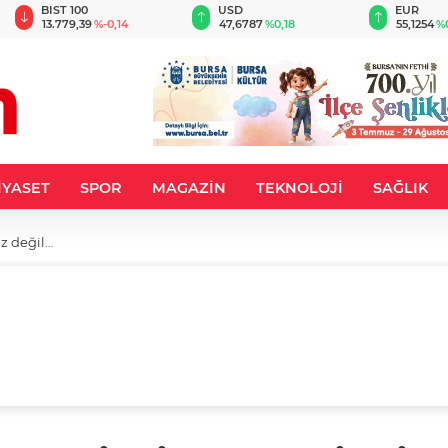
BIST 100
USD
EUR
13.779,39
%-0,14
47,6787
%0,18
55,1254
%
İYASET
SPOR
MAGAZİN
TEKNOLOJİ
SAĞLIK
iz değil…