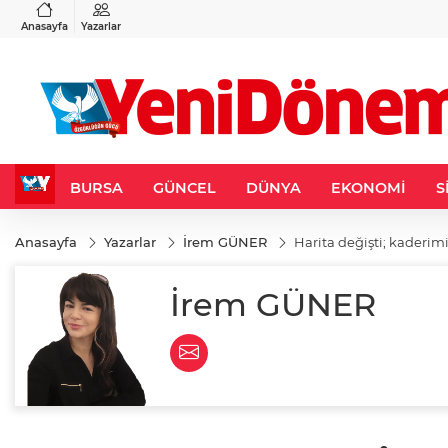
VND
GAU/TRY
3
%-0,22
0,0018
%0,32
6.660,55
%2,59
Anasayfa
Yazarlar
BURSA
GÜNCEL
DÜNYA
EKONOMİ
S
Anasayfa
Yazarlar
İrem GÜNER
Harita değişti; kaderim
İrem GÜNER