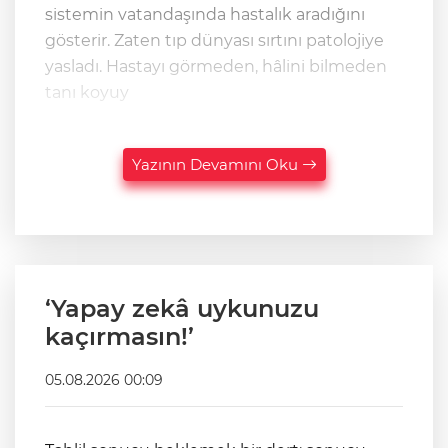
sistemin vatandaşında hastalık aradığını
gösterir. Zaten tıp dünyası sırtını patolojiye
yasladı. Hastayı görmeden, hâlini bilmeden
tanı koyuy
Yazının Devamını Oku
‘Yapay zekâ uykunuzu
kaçırmasın!’
05.08.2026 00:09