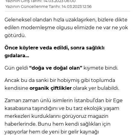
Yazının Giriş Tarihi: 14.03.2023 06:00
Yazının Güncellenme Tarihi: 14.03.2023 12:56
Geleneksel olandan hızla uzaklaşırken, bizlere dikte
edilen modernleşme olgusu elimizde ne var ne yok
götürdü.
Önce köylere veda edildi, sonra sağlıklı
gıdalara…
Gün geldi
“doğa ve doğal olan”
kıymete bindi.
Ancak bu da sanki bir hobiymiş gibi toplumda
kendisine
organik çiftlikler
olarak yer bulabildi.
Zaman zaman ünlü isimlerin İstanbul’dan bir Ege
kasabasına taşındığını ve bu tarz ekolojik yaşam
merkezleri kurduklarını görüyoruz magazin
haberlerinde. Bunu hem kendi sağlıkları için
yapıyorlar hem de yeni bir gelir kaynağı