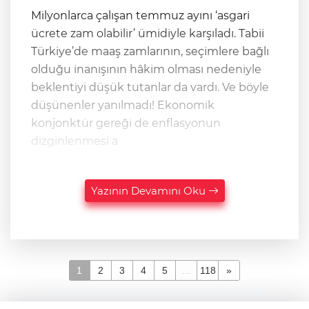
Milyonlarca çalışan temmuz ayını ‘asgari
ücrete zam olabilir’ ümidiyle karşıladı. Tabii
Türkiye’de maaş zamlarının, seçimlere bağlı
olduğu inanışının hâkim olması nedeniyle
beklentiyi düşük tutanlar da vardı. Ve böyle
düşünenler yanılmadı! Ekonomik
konjonktür gereği de enflasyonun
dizginlenmesi a
Yazının Devamını Oku
1
2
3
4
5
...
118
»