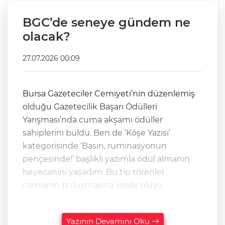
BGC’de seneye gündem ne
olacak?
27.07.2026 00:09
Bursa Gazeteciler Cemiyeti’nin düzenlemiş
olduğu Gazetecilik Başarı Ödülleri
Yarışması’nda cuma akşamı ödüller
sahiplerini buldu. Ben de ‘Köşe Yazısı’
kategorisinde ‘Basın, ruminasyonun
pençesinde!’ başlıklı yazımla ödül almanın
heyecanını yaşadım. Bu tip törenler
camianın buluşmasına vesile oluyo
Yazının Devamını Oku