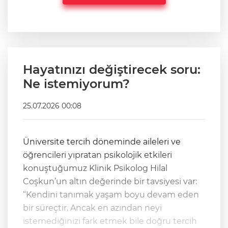
Hayatınızı değiştirecek soru:
Ne istemiyorum?
25.07.2026 00:08
Üniversite tercih döneminde aileleri ve
öğrencileri yıpratan psikolojik etkileri
konuştuğumuz Klinik Psikolog Hilal
Coşkun’un altın değerinde bir tavsiyesi var:
“Kendini tanımak yaşam boyu devam eden
bir süreçtir. Ancak en azından neyi
istemediğinizi fark etmek bile doğru tercih