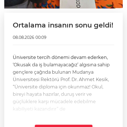
Ortalama insanın sonu geldi!
08.08.2026 00:09
Üniversite tercih dönemi devam ederken,
‘Okusak da iş bulamayacağız’ algısına sahip
gençlere çağrıda bulunan Mudanya
Üniversitesi Rektörü Prof. Dr. Ahmet Kesik,
“Üniversite diploma için okunmaz! Okul,
bireyi hayata hazırlar, duruş verir ve
güçlüklere karşı mücadele edebilme
kabiliyeti kazandırır” de