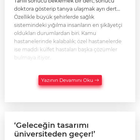
Tahlil sonucu beklemek bir dert; sonucu
doktora gösterip tanıya ulaşmak ayrı dert…
Özellikle büyük şehirlerde sağlık
sistemindeki yığılma insanların en şikâyetçi
oldukları durumlardan biri. Kamu
hastanelerinde kalabalık; özel hastanelerde
ise maddi külfet hastaları başka çözümler
bulmaya itiyor.
Yazının Devamını Oku
‘Geleceğin tasarımı
üniversiteden geçer!’