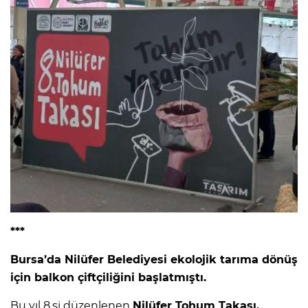
***
Bursa’da Nilüfer Belediyesi ekolojik tarıma dönüş
için balkon çiftçiliğini başlatmıştı.
Bu yıl 8.si düzenlenen
Nilüfer Tohum Takası,