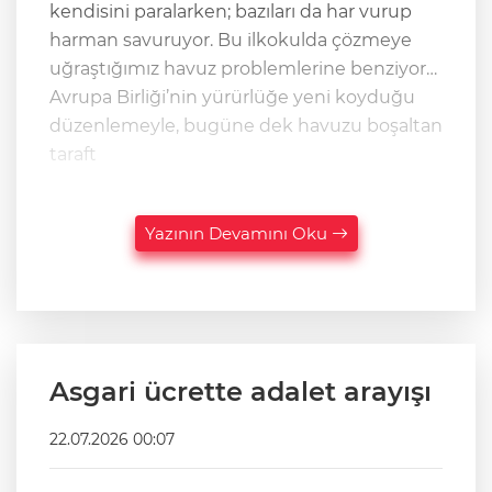
kendisini paralarken; bazıları da har vurup
harman savuruyor. Bu ilkokulda çözmeye
uğraştığımız havuz problemlerine benziyor…
Avrupa Birliği’nin yürürlüğe yeni koyduğu
düzenlemeyle, bugüne dek havuzu boşaltan
taraft
Yazının Devamını Oku
Asgari ücrette adalet arayışı
22.07.2026 00:07