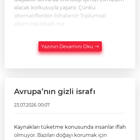
alacak korkusuyla yaşarız. Çünkü
alternatiflerden bihaberiz! Toplumsal
algımızda itibarlı me
Yazının Devamını Oku
Avrupa’nın gizli israfı
23.07.2026 00:07
Kaynakları tüketme konusunda insanlar iflah
olmuyor. Bazıları doğayı korumak için