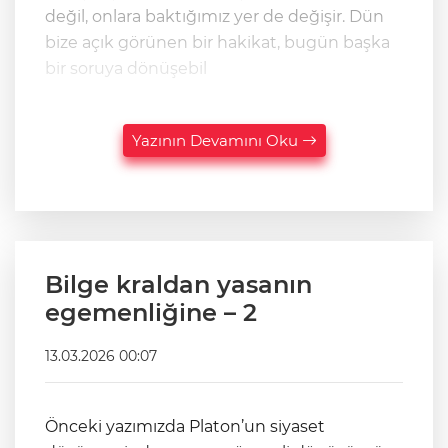
değil, onlara baktığımız yer de değişir. Dün
bize açık görünen bir hakikat, bugün başka
bir soruya dönüşebil
Yazının Devamını Oku
Bilge kraldan yasanın
egemenliğine – 2
13.03.2026 00:07
Önceki yazımızda Platon’un siyaset