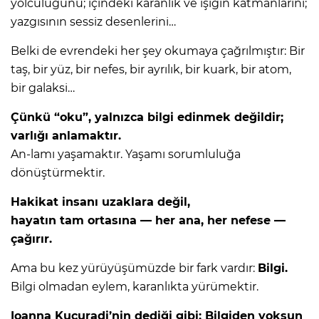
yolculuğunu; içindeki karanlık ve ışığın katmanlarını;
yazgısının sessiz desenlerini…
Belki de evrendeki her şey okumaya çağrılmıştır: Bir
taş, bir yüz, bir nefes, bir ayrılık, bir kuark, bir atom,
bir galaksi…
Çünkü “oku”, yalnızca bilgi edinmek değildir;
varlığı anlamaktır.
An-lamı yaşamaktır. Yaşamı sorumluluğa
dönüştürmektir.
Hakikat insanı uzaklara değil,
hayatın tam ortasına — her ana, her nefese —
çağırır.
Ama bu kez yürüyüşümüzde bir fark vardır:
Bilgi.
Bilgi olmadan eylem, karanlıkta yürümektir.
Ioanna Kuçuradi’nin dediği gibi: Bilgiden yoksun