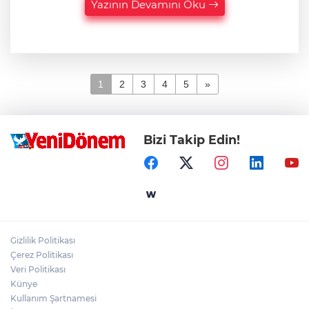
Yazının Devamını Oku
1
2
3
4
5
»
Bizi Takip Edin!
Gizlilik Politikası
Çerez Politikası
Veri Politikası
Künye
Kullanım Şartnamesi