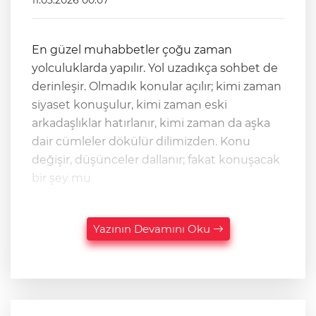
11.03.2026 00:07
En güzel muhabbetler çoğu zaman
yolculuklarda yapılır. Yol uzadıkça sohbet de
derinleşir. Olmadık konular açılır; kimi zaman
siyaset konuşulur, kimi zaman eski
arkadaşlıklar hatırlanır, kimi zaman da aşka
dair cümleler dökülür dilimizden. Konu
değişir, düşünceler dallanır; fakat konuşacak
bir şey mu
Yazının Devamını Oku