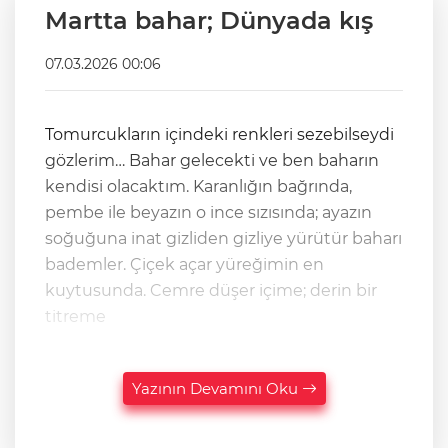
Martta bahar; Dünyada kış
07.03.2026 00:06
Tomurcukların içindeki renkleri sezebilseydi
gözlerim… Bahar gelecekti ve ben baharın
kendisi olacaktım. Karanlığın bağrında,
pembe ile beyazın o ince sızısında; ayazın
soğuğuna inat gizliden gizliye yürütür baharı
bademler. Çiçek açar yüreğimin en
kuytusunda. Cemre düşer içime; derin bir
titreme
Yazının Devamını Oku