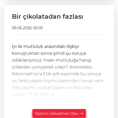
Bir çikolatadan fazlası
09.06.2026 00:05
İyi ile mutluluk arasındaki ilişkiyi
konuştuktan sonra şimdi şu soruya
odaklanıyoruz: İnsan mutluluğa hangi
yollardan yürüyerek ulaşır? Aristoteles,
Nikomakhos’a Etik adlı eserinde bu soruya
üç farklı yaşam biçimi üzerinden cevap verir:
Haz yaşamı, siyasal yaşam ve düşünsel
yaşam. *** İlkinden b
Yazının Devamını Oku