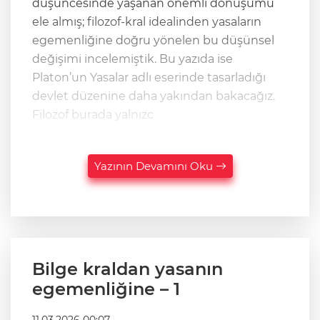
düşüncesinde yaşanan önemli dönüşümü
ele almış; filozof-kral idealinden yasaların
egemenliğine doğru yönelen bu düşünsel
değişimi incelemiştik. Bu yazıda ise
Platon’un Yasalar adlı eserinde tasarladığı
devlet düzenine daha yakından bakacağız.
Filozof burada yalnızc
Yazının Devamını Oku
Bilge kraldan yasanın
egemenliğine – 1