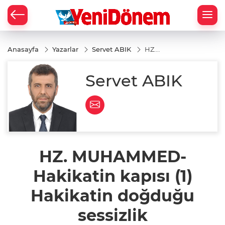
Zİ
Anasayfa
Yazarlar
Servet ABIK
HZ.
MUHAMMED-
Hakikatin
kapısı (1)
Servet ABIK
Hakikatin
doğduğu
sessizlik
HZ. MUHAMMED-
Hakikatin kapısı (1)
Hakikatin doğduğu
sessizlik