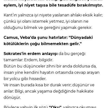
eylem, iyi niyet taşısa bile tesadüfe bırakılmıştır.
Kant’ın yalnızca iyi niyete yaslanan ahlakı eksik kalır;
çünkü iyi olanı istemek yetmez, iyi olanın ne
olduğunu bilmek ve gereğini yapmak gerekir.
Camus, Veba’da şunu hatırlatır: “Dünyadaki
kötülüklerin çoğu bilmemekten gelir.”
Sokrates’in erdem anlayışı
da bu gerçeği
tamamlar: Erdem, bilgidir.
Bütün bu düşünceler zihni bir anda doldursa da,
insan yine kendini hayatın ortasında cevap arayan
bir yolcu gibi hisseder.
Ve insan burada kısa bir durak verir; düşünür ve
anlar: Bilgi, ancak yaşama değdiğinde hakikate
dönüşür.
Böylece vahyin ilk sözü
“Oku”
, yalnızca okumayı