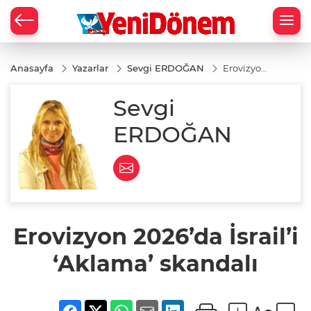
Zİ
Anasayfa
Yazarlar
Sevgi ERDOĞAN
Erovizyon
2026’da
İsrail’i
Sevgi
‘Aklama’
skandalı
ERDOĞAN
Erovizyon 2026’da İsrail’i
‘Aklama’ skandalı