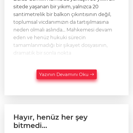
sitede yaşanan bir yıkım, yalnızca 20
santimetrelik bir balkon çıkıntısının değil,
toplumsal vicdanımızın da tartışılmasına
neden olmalı aslında… Mahkemesi devam
eden ve henüz hukuki sürecin
tamamlanmadığı bir şikayet dosyasının,
dramatik bir sonla nokta
Yazının Devamını Oku
Hayır, henüz her şey
bitmedi…