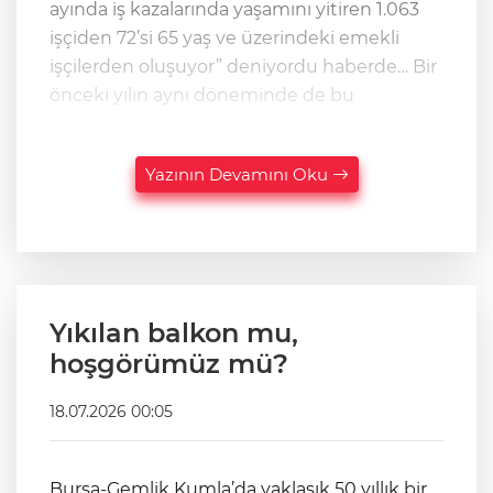
ayında iş kazalarında yaşamını yitiren 1.063
işçiden 72’si 65 yaş ve üzerindeki emekli
işçilerden oluşuyor” deniyordu haberde… Bir
önceki yılın aynı döneminde de bu
Yazının Devamını Oku
Yıkılan balkon mu,
hoşgörümüz mü?
18.07.2026 00:05
Bursa-Gemlik Kumla’da yaklaşık 50 yıllık bir