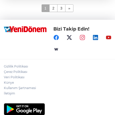
1
2
3
»
Bizi Takip Edin!
Gizlilik Politikası
Çerez Politikası
Veri Politikası
Künye
Kullanım Şartnamesi
İletişim