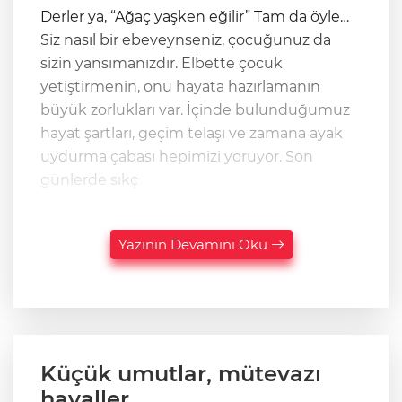
Derler ya, “Ağaç yaşken eğilir” Tam da öyle…
Siz nasıl bir ebeveynseniz, çocuğunuz da
sizin yansımanızdır. Elbette çocuk
yetiştirmenin, onu hayata hazırlamanın
büyük zorlukları var. İçinde bulunduğumuz
hayat şartları, geçim telaşı ve zamana ayak
uydurma çabası hepimizi yoruyor. Son
günlerde sıkç
Yazının Devamını Oku
Küçük umutlar, mütevazı
hayaller…