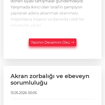
dönen siyasi tartışmalar gündemdeydi.
Yarışmada ikinci olan İsrail’in şampiyon
yapılarak adeta aklanmak istenmesi,
milyonlarca insanın vicdanında ciddi bir
rahatsızlık yaratt
Yazının Devamını Oku
Akran zorbalığı ve ebeveyn
sorumluluğu
13.05.2026 00:05