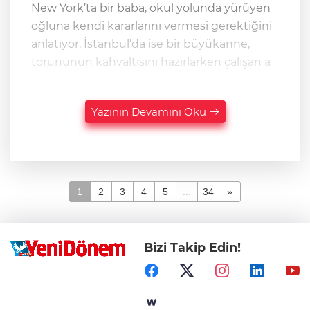
New York’ta bir baba, okul yolunda yürüyen
oğluna kendi kararlarını vermesi gerektiğini
anlatıyor. İstanbul’da ise bir büyükanne,
torununun kahvaltısını hazırlarken çalışan a
Yazının Devamını Oku
1
2
3
4
5
...
34
»
Bizi Takip Edin!