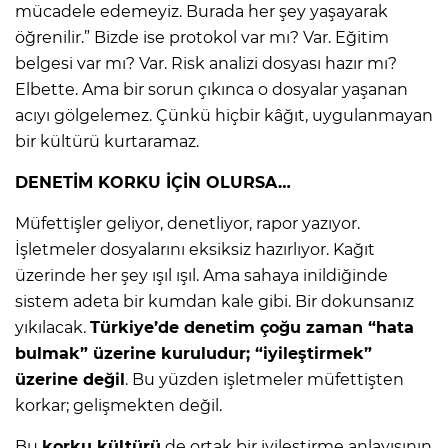
mücadele edemeyiz. Burada her şey yaşayarak
öğrenilir.” Bizde ise protokol var mı? Var. Eğitim
belgesi var mı? Var. Risk analizi dosyası hazır mı?
Elbette. Ama bir sorun çıkınca o dosyalar yaşanan
acıyı gölgelemez. Çünkü hiçbir kâğıt, uygulanmayan
bir kültürü kurtaramaz.
DENETİM KORKU İÇİN OLURSA…
Müfettişler geliyor, denetliyor, rapor yazıyor.
İşletmeler dosyalarını eksiksiz hazırlıyor. Kağıt
üzerinde her şey ışıl ışıl. Ama sahaya inildiğinde
sistem adeta bir kumdan kale gibi. Bir dokunsanız
yıkılacak.
Türkiye’de denetim çoğu zaman “hata
bulmak” üzerine kuruludur; “iyileştirmek”
üzerine değil
. Bu yüzden işletmeler müfettişten
korkar; gelişmekten değil.
Bu
korku kültürü
de ortak bir iyileştirme anlayışının