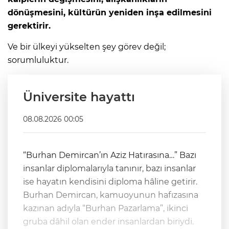
dönüşmesini, kültürün yeniden inşa edilmesini
gerektirir.
Ve bir ülkeyi yükselten şey görev değil;
sorumluluktur.
Üniversite hayattı
08.08.2026 00:05
“Burhan Demircan’ın Aziz Hatırasına…” Bazı
insanlar diplomalarıyla tanınır, bazı insanlar
ise hayatın kendisini diploma hâline getirir.
Burhan Demircan, kamuoyunun hafızasına
kazınan adıyla “Burhan Pazarlama”, ikinci
gruba dâhil olan ender insanlardan biriydi.