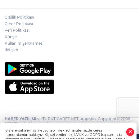
Gizlilik Politikası
Çerez Politikası
Veri Politikası
Künye
Kullanım Şartnamesi
İletişim
HABER YAZILIMI
ve TURKTICARET.NET projesidir Copyright© 2006-
2026 Tüm hakları saklıdır.
Sizlere daha iyi hizmet sunabilmek adına sitemizde çerez
konumlandırmaktayız. Kişisel verileriniz, KVKK ve GDPR kapsamında