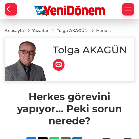
Zİ
Anasayfa
Yazarlar
Tolga AKAGÜN
Herkes
görevini
yapıyor…
Peki
Tolga AKAGÜN
sorun
nerede?
Herkes görevini
yapıyor… Peki sorun
nerede?