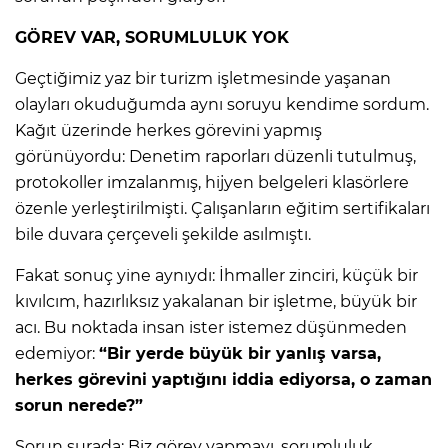
GÖREV VAR, SORUMLULUK YOK
Geçtiğimiz yaz bir turizm işletmesinde yaşanan
olayları okuduğumda aynı soruyu kendime sordum.
Kağıt üzerinde herkes görevini yapmış
görünüyordu: Denetim raporları düzenli tutulmuş,
protokoller imzalanmış, hijyen belgeleri klasörlere
özenle yerleştirilmişti. Çalışanların eğitim sertifikaları
bile duvara çerçeveli şekilde asılmıştı.
Fakat sonuç yine aynıydı: İhmaller zinciri, küçük bir
kıvılcım, hazırlıksız yakalanan bir işletme, büyük bir
acı. Bu noktada insan ister istemez düşünmeden
edemiyor:
“Bir yerde büyük bir yanlış varsa,
herkes görevini yaptığını iddia ediyorsa, o zaman
sorun nerede?”
Sorun şurada: Biz görev yapmayı, sorumluluk