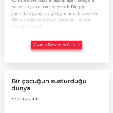
kontrol eder, taşların aşınıp aşınmadığına
bakar, suyun akışını incelerdi. Bir gün
yanındaki genç çırağı dayanamadı ve sordu:
“Usta, değirmen zaten çalışıyor. Her gün
bunları neden t
Yazının Devamını Oku
Bir çocuğun susturduğu
dünya
30.07.2026 00:05