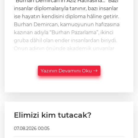
“Burhan Demircan’ın Aziz Hatırasına…” Bazı
insanlar diplomalarıyla tanınır, bazı insanlar
ise hayatın kendisini diploma hâline getirir.
Burhan Demircan, kamuoyunun hafızasına
kazınan adıyla “Burhan Pazarlama”, ikinci
gruba dâhil olan ender insanlardan biriydi.
Onun adının önünde akademik unvanlar
Yazının Devamını Oku
Elimizi kim tutacak?
07.08.2026 00:05