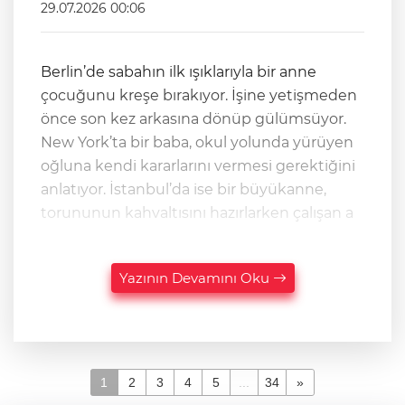
29.07.2026 00:06
Berlin’de sabahın ilk ışıklarıyla bir anne
çocuğunu kreşe bırakıyor. İşine yetişmeden
önce son kez arkasına dönüp gülümsüyor.
New York’ta bir baba, okul yolunda yürüyen
oğluna kendi kararlarını vermesi gerektiğini
anlatıyor. İstanbul’da ise bir büyükanne,
torununun kahvaltısını hazırlarken çalışan a
Yazının Devamını Oku
1
2
3
4
5
...
34
»