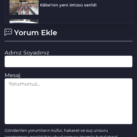
Kâbe’nin yeni örtüsü serildi
Tayland Prensesi son yolculuğuna
Yorum Ekle
uğurlandı
Milliler Kuzey Makedonya maçı
Adınız Soyadınız
hazırlıklarını tamamladı
Mesaj
Gönderilen yorumların küfür, hakaret ve suç unsuru
içermemesi gerektiğini okurlarımıza önemle hatırlatırız!