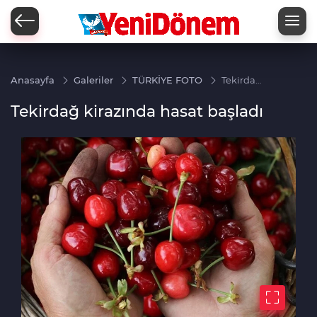
Zİ
Anasayfa
Galeriler
TÜRKİYE FOTO
Tekirdağ
kirazında
hasat
Tekirdağ kirazında hasat başladı
başladı