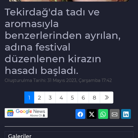
Tekirdağ'da tadı ve
aromasıyla
benzerlerinden ayrılan,
adına festival
düzenlenen kirazın
hasadı başladı.
Oluşturulma Tarihi: 31 Mayıs 2023, Çarşamba 17:42
1
2
3
4
5
6
8
Galeriler