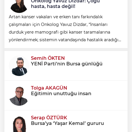
Onkolog Yavuz Dizdar: Çoğu
hasta, hasta değil!
Artan kanser vakaları ve erken tanı farkındalık
çalışmaları için Onkolog Yavuz Dizdar, “İnsanları
durduk yere mamografi gibi kanser taramalarına
yönlendirmek; sistemin vatandaşında hastalık aradığını
gösterir. Zaten tıp dünyası sırtını patolojiye yasladı.
Hastayı görmeden, hâlini bilmeden tanı koyuy
Semih ÖKTEN
YENİ Parti’nin Bursa günlüğü
Tolga AKAGÜN
Eğitimin unuttuğu insan
Serap ÖZTÜRK
Bursa’ya ‘Yaşar Kemal’ gururu