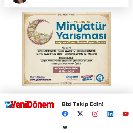
İlker Hüseyin SAKALAR
Erzincanlıoğlu: Tercih yapay zekaya
kurban edilemez
Meltem KERTİK
Savunma sanayi gelişimi neyin
habercisi?
Bizi Takip Edin!