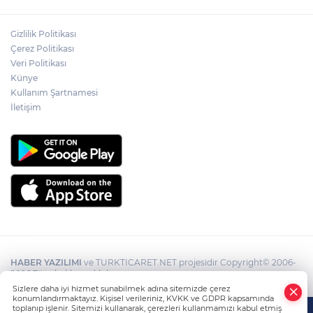
Gizlilik Politikası
Çerez Politikası
Veri Politikası
Künye
Kullanım Şartnamesi
İletişim
HABER YAZILIMI
ve TURKTICARET.NET projesidir Copyright© 2006-
2026 Tüm hakları saklıdır.
Sizlere daha iyi hizmet sunabilmek adına sitemizde çerez
konumlandırmaktayız. Kişisel verileriniz, KVKK ve GDPR kapsamında
toplanıp işlenir. Sitemizi kullanarak, çerezleri kullanmamızı kabul etmiş