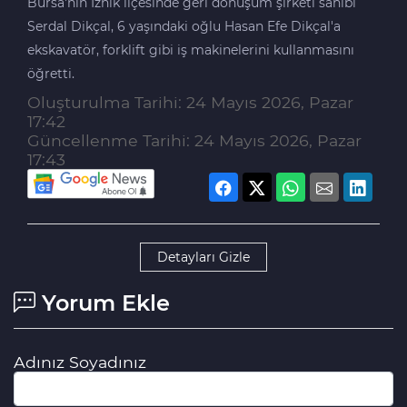
Bursa'nın İznik ilçesinde geri dönüşüm şirketi sahibi
Serdal Dikçal, 6 yaşındaki oğlu Hasan Efe Dikçal'a
ekskavatör, forklift gibi iş makinelerini kullanmasını
öğretti.
Oluşturulma Tarihi: 24 Mayıs 2026, Pazar
17:42
Güncellenme Tarihi: 24 Mayıs 2026, Pazar
17:43
Detayları Gizle
Yorum Ekle
Adınız Soyadınız