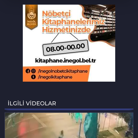
Adalet Komisyonu'nda gerginlik
Bursa'da barakaya sıçrayan yangın
ekipleri harekete geçirdi
Aslı Hünel’den Bursa'da müzik
ziyafeti
Şekibe İnsel Doğal Yaşam Çiftliği atlı
binicilik merkezi oluyor
İLGİLİ VİDEOLAR
Aziz Yıldırım’ın kızına yönelik
paylaşım yapan şahsa ‘ev hapsi’