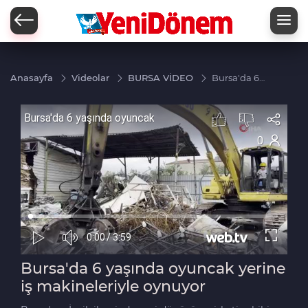
Zİ
Anasayfa
Videolar
BURSA VİDEO
Bursa'da 6
yaşında
oyuncak
yerine iş
makineleriyle
oynuyor
Bursa'da 6 yaşında oyuncak yerine
iş makineleriyle oynuyor