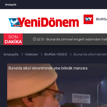
USD
EUR
GBP
Anasayfa
47,6787
%0,18
55,1254
%0,32
64,34
BURS
SON
22:13 - Bursa'da zihinsel engelli adamdan haber
DAKİKA
Anasayfa
Videolar
BURSA VİDEO
Bursa'da alkol denet