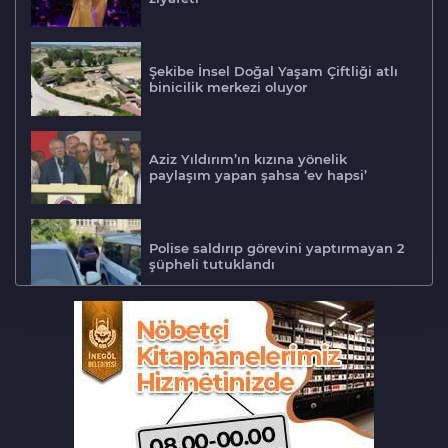
Şekibe İnsel Doğal Yaşam Çiftliği atlı
binicilik merkezi oluyor
Aziz Yıldırım’ın kızına yönelik
paylaşım yapan şahsa ‘ev hapsi’
Polise saldırıp görevini yaptırmayan 2
şüpheli tutuklandı
Tarihi eser kaçakçısı Bursa'da sert
kayaya çarptı
‘Hayat 112 Acil’ mobil uygulaması
kamu spotu yayında