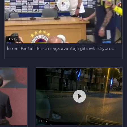
0:6:13
İsmail Kartal: İkinci maça avantajlı gitmek istiyoruz
0:1:17