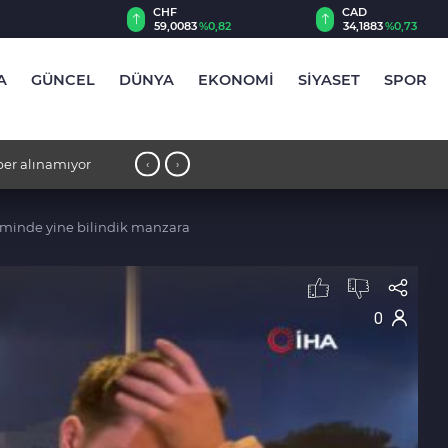
CHF
CAD
68
%0,38
59,0083
%0,82
34,1883
%0,73
A
GÜNCEL
DÜNYA
EKONOMİ
SİYASET
SPOR
 alınamıyor
17:57 - Avcılar Belediyesi’ne yönelik
‹
›
iminde yine bilindik manzara