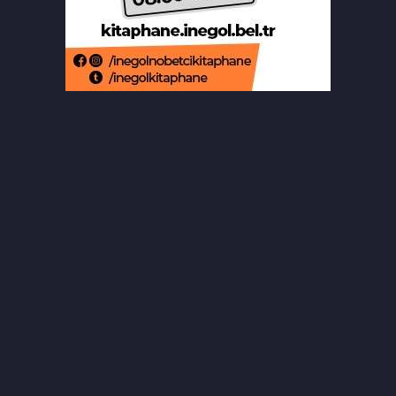
Bursa ekonomisinde tarihi dönüşüm
hamlesi resmen başladı
Bursa'da alkollü sürücü mahalleyi
savaş alanına çevirdi
Bursa'daki feci kazada bir kurtuluş, bir
ölüm