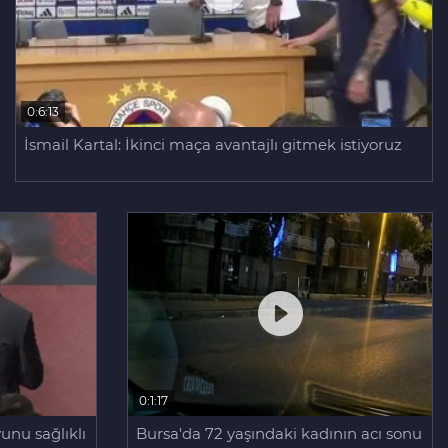
0:6:13
İsmail Kartal: İkinci maça avantajlı gitmek istiyoruz
0:1:17
unu sağlıklı
Bursa'da 72 yaşındaki kadının acı sonu