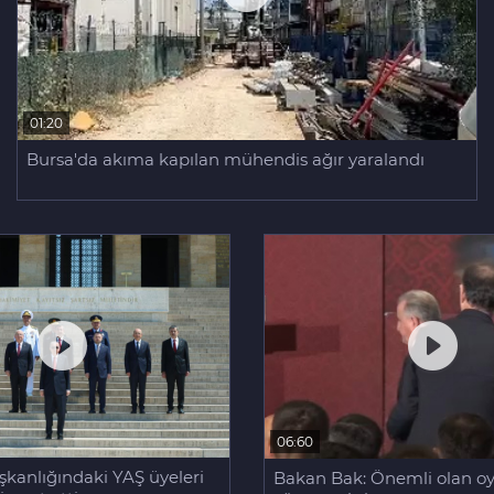
01:20
Bursa'da akıma kapılan mühendis ağır yaralandı
06:60
kanlığındaki YAŞ üyeleri
Bakan Bak: Önemli olan oy