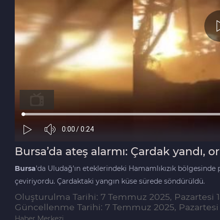
Bursa’da ateş alarmı: Çardak yandı, 
Bursa
'da Uludağ'ın eteklerindeki Hamamlıkızık bölgesinde 
çeviriyordu. Çardaktaki yangın küse sürede söndürüldü.
Oluşturulma Tarihi: 7 Temmuz 2025, Pazartesi 
Güncellenme Tarihi: 7 Temmuz 2025, Pazartesi 
Haber Merkezi