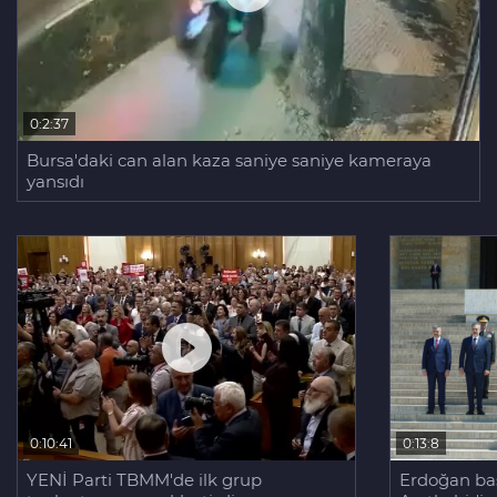
0:2:37
Bursa'daki can alan kaza saniye saniye kameraya
yansıdı
0:13:8
0:10:41
Erdoğan baş
YENİ Parti TBMM'de ilk grup