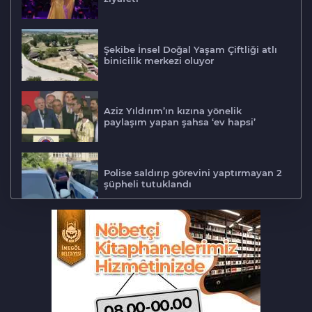
Şekibe İnsel Doğal Yaşam Çiftliği atlı
binicilik merkezi oluyor
Aziz Yıldırım’ın kızına yönelik
paylaşım yapan şahsa ‘ev hapsi’
Polise saldırıp görevini yaptırmayan 2
şüpheli tutuklandı
Tarihi eser kaçakçısı Bursa'da sert
kayaya çarptı
‘Hayat 112 Acil’ mobil uygulaması
kamu spotu yayında