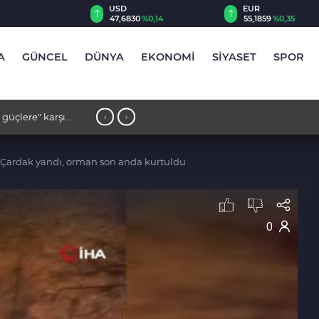
00
USD
EUR
,39
%-0,14
47,6830
%0,14
55,1859
%0,35
A
GÜNCEL
DÜNYA
EKONOMİ
SİYASET
SPOR
 güçlere" karşı
22:18 - Türk kuru yük gemisine saldırı
‹
›
: Çardak yandı, orman son anda kurtuldu