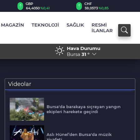
GBP
CHF
64,4050
%0,41
59,0573
%0,85
MAGAZİN
TEKNOLOJİ
SAĞLIK
RESMİ
İLANLAR
Hava Durumu
22:13 - Bursa'da zihinsel
Bursa
31 °
Videolar
Bursa'da barakaya sıçrayan yangın
ekipleri harekete geçirdi
Aslı Hünel’den Bursa'da müzik
ziyafeti