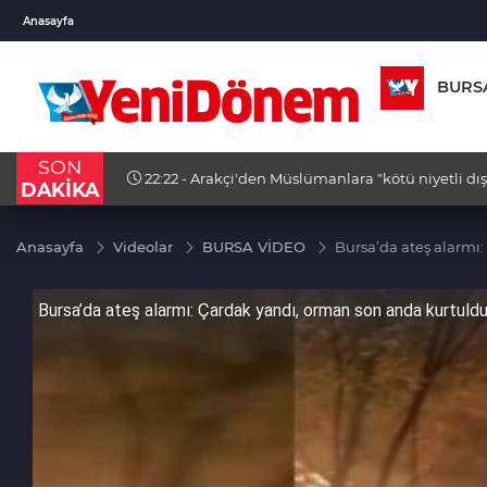
VND
GAU/TRY
BIST 1
Anasayfa
0,0018
%0,23
6.666,91
%2,69
13.779
BURS
SON
22:22 - Arakçi'den Müslümanlara "kötü niyetli dış
DAKİKA
birleşme çağrısı
Anasayfa
Videolar
BURSA VİDEO
Bursa’da ateş alarmı