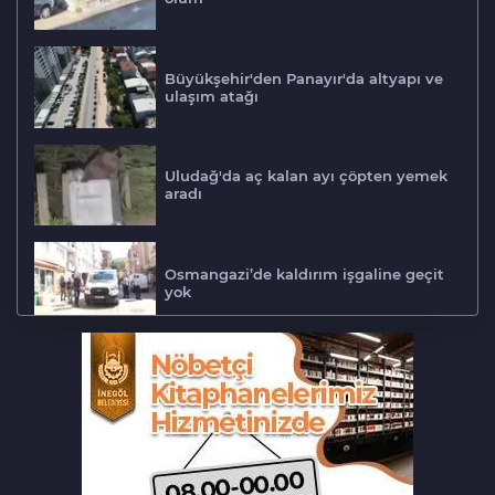
Büyükşehir'den Panayır'da altyapı ve
ulaşım atağı
Uludağ'da aç kalan ayı çöpten yemek
aradı
Osmangazi’de kaldırım işgaline geçit
yok
Biba müjdeyi verdi: Bu ay hizmete
açılıyor
Bursa'da lastik tamirhanesi küle
döndü