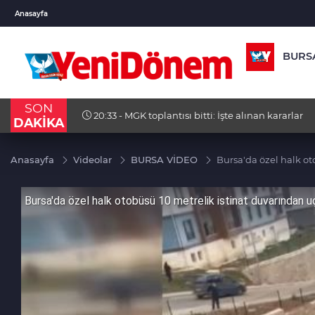
USD
EUR
GBP
Anasayfa
47,6901
%0,16
54,9717
%-0,02
64,19
BURS
SON
17:53 - Özel ve Ağbaba’nın fezlekeleri TBMM’d
DAKİKA
Anasayfa
Videolar
BURSA VİDEO
Bursa'da özel halk ot