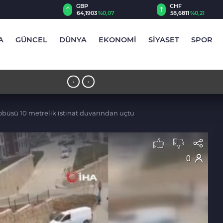
CHF
CAD
03
%0,07
58,6811
%0,21
34,0158
%0,18
A
GÜNCEL
DÜNYA
EKONOMİ
SİYASET
SPOR
e gündem oldu
17:47 - MGK toplantısı başladı: Günd
‹
›
obüsü 10 metrelik istinat duvarından uçtu