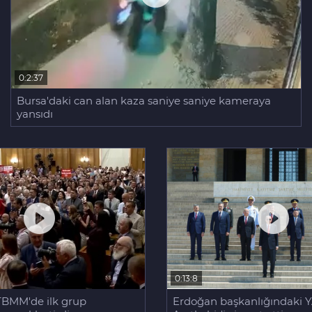
0:2:37
Bursa'daki can alan kaza saniye saniye kameraya
yansıdı
0:13:8
Erdoğan başkanlığındaki Y
TBMM'de ilk grup