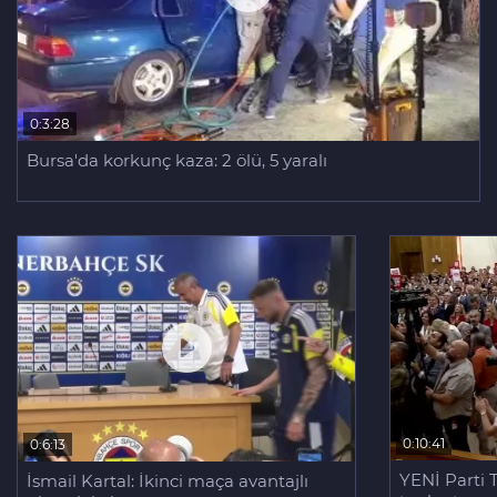
0:3:28
Bursa'da korkunç kaza: 2 ölü, 5 yaralı
0:10:41
0:6:13
YENİ Parti 
İsmail Kartal: İkinci maça avantajlı