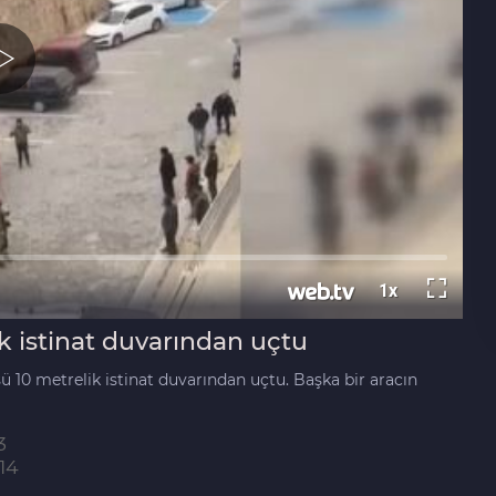
k istinat duvarından uçtu
ü 10 metrelik istinat duvarından uçtu. Başka bir aracın
3
14