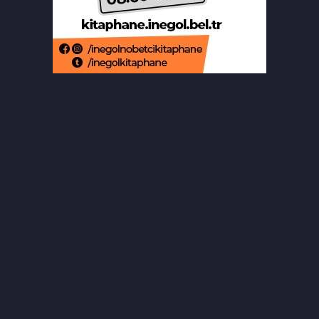
Bursa'da ilklerin festivalinde çocuklar
şen kahkahalar attı
Orhaneli’de yarı olimpik yüzme
havuzu temeli atıldı
Büyükorhan'da şenlik coşkusu