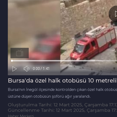
Bursa'da özel halk otobüsü 10 metreli
Bursa'nın İnegöl ilçesinde kontrolden çıkan özel halk otobüs
üstüne düşen otobüsün şoförü ağır yaralandı.
Oluşturulma Tarihi: 12 Mart 2025, Çarşamba 17:1
Güncellenme Tarihi: 12 Mart 2025, Çarşamba 17:
Haber Merkezi