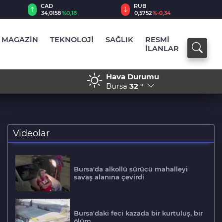
RUB
AED
0,5752
%-0,34
12,9823
%0,20
MAGAZİN
TEKNOLOJİ
SAĞLIK
RESMİ
İLANLAR
Hava Durumu
em Terörsüz Türkiye
17:30 - Husiler’den hüküme
Bursa
32 °
Videolar
Bursa'da alkollü sürücü mahalleyi
savaş alanına çevirdi
Bursa'daki feci kazada bir kurtuluş, bir
ölüm