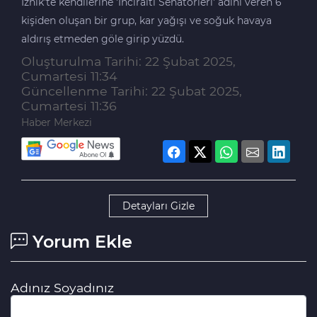
İznik'te kendilerine 'İnciraltı Senatörleri' adını veren 6
kişiden oluşan bir grup, kar yağışı ve soğuk havaya
aldırış etmeden göle girip yüzdü.
Oluşturulma Tarihi: 22 Şubat 2025,
Cumartesi 11:34
Güncellenme Tarihi: 22 Şubat 2025,
Cumartesi 11:36
Haber Merkezi
Detayları Gizle
Yorum Ekle
Adınız Soyadınız