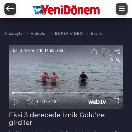
Zİ
Anasayfa
Videolar
BURSA VİDEO
Eksi 3
derecede
İznik
Gölü'ne
girdiler
Eksi 3 derecede İznik Gölü'ne
girdiler