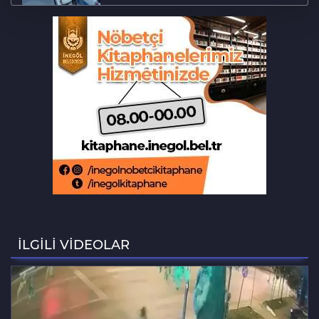
Tarihi eser kaçakçısı Bursa'da sert
kayaya çarptı
‘Hayat 112 Acil’ mobil uygulaması
kamu spotu yayında
Bursa ekonomisinde tarihi dönüşüm
hamlesi resmen başladı
Bursa'da alkollü sürücü mahalleyi
savaş alanına çevirdi
İLGİLİ VİDEOLAR
Bursa'daki feci kazada bir kurtuluş, bir
ölüm