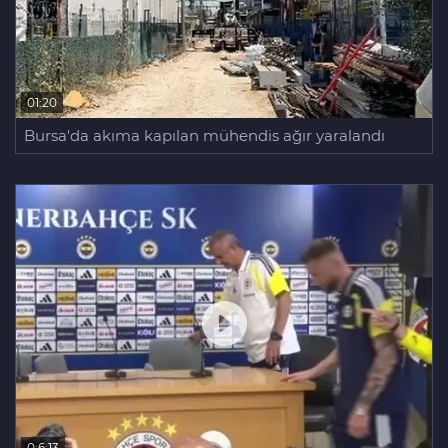
01:20
Bursa'da akıma kapılan mühendis ağır yaralandı
0:6:13