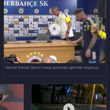
0:6:13
İsmail Kartal: İkinci maça avantajlı gitmek istiyoruz