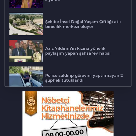
Şekibe İnsel Doğal Yaşam Çiftliği atlı
binicilik merkezi oluyor
Aziz Yıldırım’ın kızına yönelik
paylaşım yapan şahsa ‘ev hapsi’
Polise saldırıp görevini yaptırmayan 2
şüpheli tutuklandı
Tarihi eser kaçakçısı Bursa'da sert
kayaya çarptı
‘Hayat 112 Acil’ mobil uygulaması
kamu spotu yayında