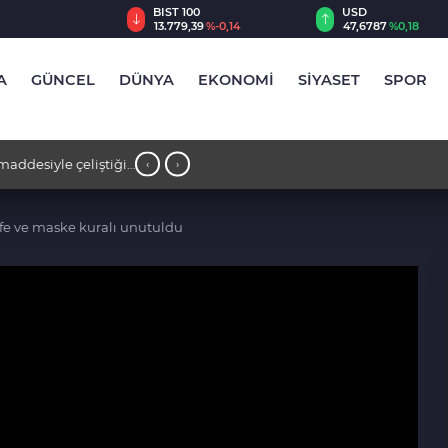
TRY
BIST 100
USD
,55
%2,59
13.779,39
%-0,14
47,6787
%0,18
A
GÜNCEL
DÜNYA
EKONOMİ
SİYASET
SPOR
addesiyle çeliştiği
22:24 - İki otomobil kafa kafaya çarpıştı
‹
›
fe ve maske kuralı unutuldu