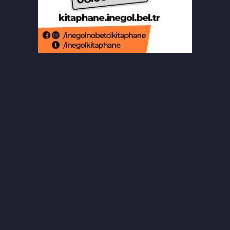
Bursa ekonomisinde tarihi dönüşüm
hamlesi resmen başladı
Bursa'da alkollü sürücü mahalleyi
savaş alanına çevirdi
Bursa'daki feci kazada bir kurtuluş, bir
ölüm