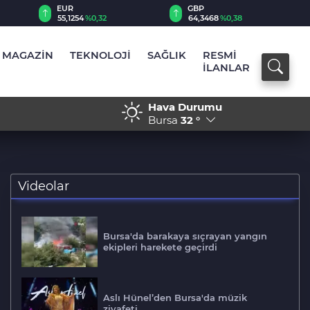
EUR
GBP
55,1254
%0,32
64,3468
%0,38
MAGAZİN
TEKNOLOJİ
SAĞLIK
RESMİ
İLANLAR
Hava Durumu
: 1 ölü, 2 yaralı
22:22 - Arakçi'den Müslüma
Bursa
32 °
birleşme çağrısı
Videolar
Bursa'da barakaya sıçrayan yangın
ekipleri harekete geçirdi
Aslı Hünel’den Bursa'da müzik
ziyafeti