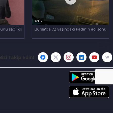
0:1:17
unu sağlıklı
Bursa'da 72 yaşındaki kadının acı sonu
Bizi Takip Edin!