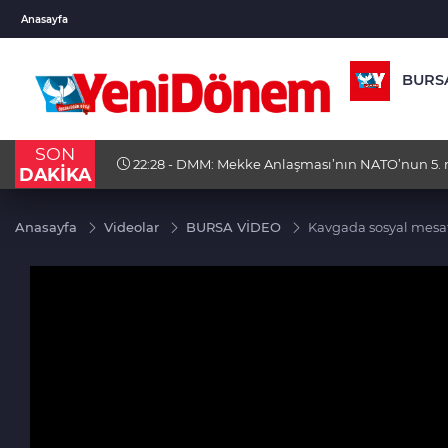
BGN
VND
GAU/
Anasayfa
27,9743
%-0,22
0,0018
%0,32
6.660
BURS
SON
ceza yedi
22:28 - DMM: Mekke Anlaşması’nın NATO’nun 5. m
DAKİKA
iddiası gerçek dışı
Anasayfa
Videolar
BURSA VİDEO
Kavgada sosyal mesa