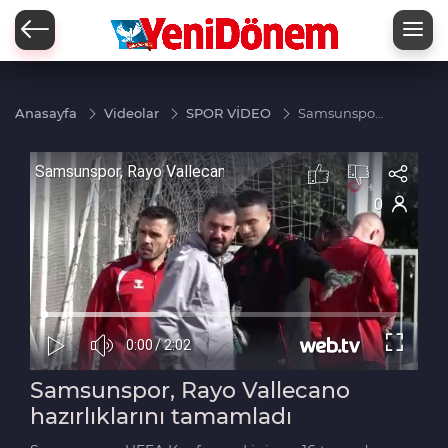
Zİ
Anasayfa
Videolar
SPOR VİDEO
Samsunspor,
Rayo
Vallecano
hazırlıklarını
tamamladı
Samsunspor, Rayo Vallecano
hazırlıklarını tamamladı