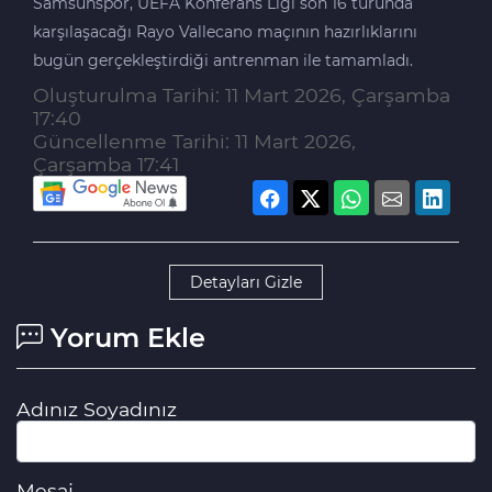
Samsunspor, UEFA Konferans Ligi son 16 turunda
karşılaşacağı Rayo Vallecano maçının hazırlıklarını
bugün gerçekleştirdiği antrenman ile tamamladı.
Oluşturulma Tarihi: 11 Mart 2026, Çarşamba
17:40
Güncellenme Tarihi: 11 Mart 2026,
Çarşamba 17:41
Detayları Gizle
Yorum Ekle
Adınız Soyadınız
Mesaj