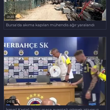
01:20
Bursa'da akıma kapılan mühendis ağır yaralandı
0:6:13
İsmail Kartal: İkinci maça avantajlı gitmek istiyoruz