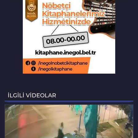
Osmangazi’de kaldırım işgaline geçit
yok
Biba müjdeyi verdi: Bu ay hizmete
açılıyor
Bursa'da lastik tamirhanesi küle
döndü
Bursa'da ilklerin festivalinde çocuklar
şen kahkahalar attı
İLGİLİ VİDEOLAR
Orhaneli’de yarı olimpik yüzme
havuzu temeli atıldı