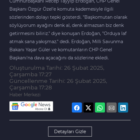
Cumhurbaşkanı Recep Tayyip Erdoğan, CHP Genel
Başkanı Özgür Özel'e komuta kademesiyle ilgili
sözlerinden dolayı tepki gösterdi. "Başkomutan olarak
söylüyorum ayağını denk al, denk almazsan biz denk
getirmesini biliriz." diye konuşan Erdoğan, "Orduya laf
atmak sana yakışmaz." dedi. Erdoğan, Milli Savunma
Bakanı Yaşar Güler ve komutanların CHP Genel
Başkanı'na dava açacağını da sözlerine ekledi.
Oluşturulma Tarihi: 26 Şubat 2025,
Çarşamba 17:27
Güncellenme Tarihi: 26 Şubat 2025,
Çarşamba 17:28
Haber Merkezi
Detayları Gizle