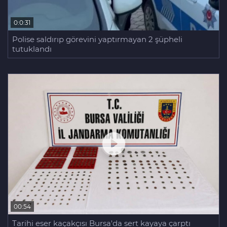
0:0:31
Polise saldırıp görevini yaptırmayan 2 şüpheli
tutuklandı
00:54
Tarihi eser kaçakçısı Bursa'da sert kayaya çarptı