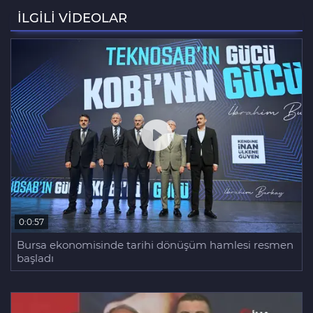
Fetih coşkusu Keles'e taşındı
İLGİLİ VİDEOLAR
Bursa'da bina yıkımında hayat
kurtaran müdahale
0:0:57
Bursa ekonomisinde tarihi dönüşüm hamlesi resmen
başladı