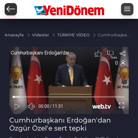
Zİ
Anasayfa
Videolar
TÜRKİYE VİDEO
Cumhurbaşkanı
Erdoğan'dan
Özgür Özel'e
sert tepki
Cumhurbaşkanı Erdoğan'dan
Özgür Özel'e sert tepki