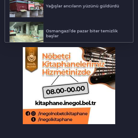
Yağışlar arıcıların yüzünü güldürdü
Osmangazi’de pazar biter temizlik
başlar
Osmangazi çocuklara okuma kültürü
kazandırıyor
Mobilfest’in üçüncü durağı İznik
Akrabalar arasında 'kız kaçırma'
kavgası: 1'i ağır 4 yaralı