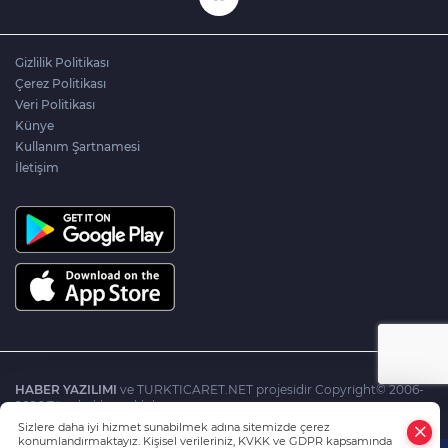
Gizlilik Politikası
Çerez Politikası
Veri Politikası
Künye
Kullanım Şartnamesi
İletişim
HABER YAZILIMI
ve TURKTICARET.NET projesidir Copyright© 2006-
2026 Tüm hakları saklıdır.
Sizlere daha iyi hizmet sunabilmek adına sitemizde çerez
konumlandırmaktayız. Kişisel verileriniz, KVKK ve GDPR kapsamında