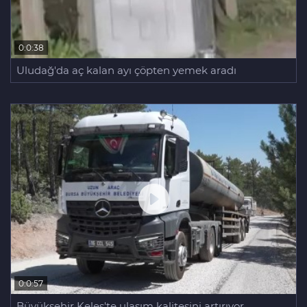
0:0:38
Uludağ'da aç kalan ayı çöpten yemek aradı
0:0:57
Büyükşehir Keles'te ulaşım kalitesini artırıyor