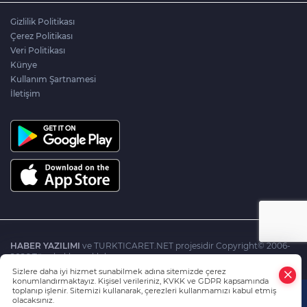
Gizlilik Politikası
Çerez Politikası
Veri Politikası
Künye
Kullanım Şartnamesi
İletişim
HABER YAZILIMI
ve TURKTICARET.NET projesidir Copyright© 2006-
2026 Tüm hakları saklıdır.
Sizlere daha iyi hizmet sunabilmek adına sitemizde çerez
konumlandırmaktayız. Kişisel verileriniz, KVKK ve GDPR kapsamında
toplanıp işlenir. Sitemizi kullanarak, çerezleri kullanmamızı kabul etmiş
olacaksınız.