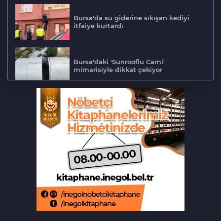
Bursa'da su giderine sıkışan kediyi
itfaiye kurtardı
Bursa'daki 'Sunrooflu Cami'
mimarisiyle dikkat çekiyor
Adalet Komisyonu'nda gerginlik
Bursa'da barakaya sıçrayan yangın
ekipleri harekete geçirdi
Aslı Hünel’den Bursa'da müzik
ziyafeti