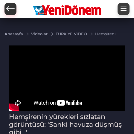
Zİ
Anasayfa
Videolar
TÜRKİYE VİDEO
Hemşirenin
yürekleri
sızlatan
görüntüsü:
'Sanki
havuza
düşmüş
gibi...'
Hemşirenin yürekleri sızlatan
görüntüsü: 'Sanki havuza düşmüş
gibi...'