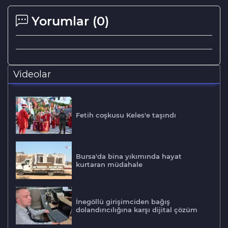
Yorumlar (
0
)
Videolar
Fetih coşkusu Keles'e taşındı
Bursa'da bina yıkımında hayat
kurtaran müdahale
İnegöllü girişimciden bağış
dolandırıcılığına karşı dijital çözüm