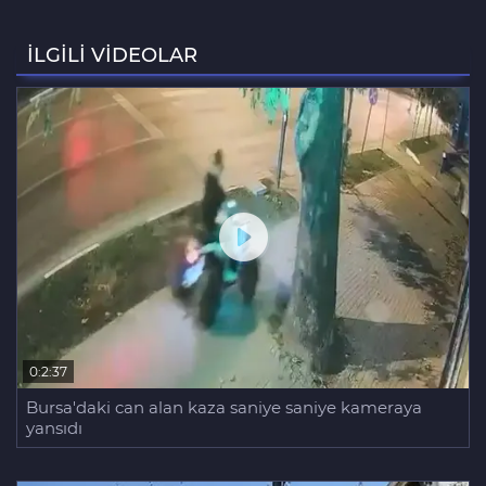
Şekibe İnsel Doğal Yaşam Çiftliği atlı
binicilik merkezi oluyor
İLGİLİ VİDEOLAR
Aziz Yıldırım’ın kızına yönelik
paylaşım yapan şahsa ‘ev hapsi’
0:2:37
Bursa'daki can alan kaza saniye saniye kameraya
yansıdı