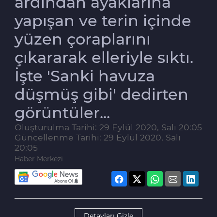
ardından ayaklarına
yapışan ve terin içinde
yüzen çoraplarını
çıkararak elleriyle sıktı.
İşte 'Sanki havuza
düşmüş gibi' dedirten
görüntüler...
Oluşturulma Tarihi: 29 Eylül 2020, Salı 20:05
Güncellenme Tarihi: 29 Eylül 2020, Salı
20:05
Haber Merkezi
Detayları Gizle