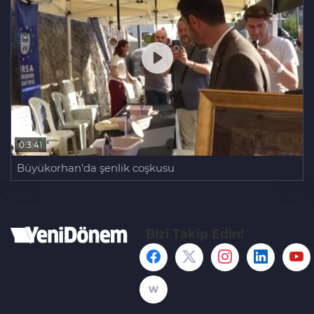
0:3:41
Büyükorhan'da şenlik coşkusu
Bizi Takip Edin!