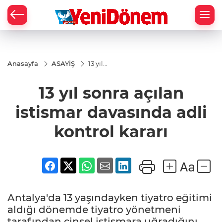
Zİ
Anasayfa
ASAYİŞ
13 yıl
sonra
açılan
13 yıl sonra açılan
istismar
davasında
adli
istismar davasında adli
kontrol
kararı
kontrol kararı
Antalya'da 13 yaşındayken tiyatro eğitimi
aldığı dönemde tiyatro yönetmeni
tarafından cinsel istismara uğradığını