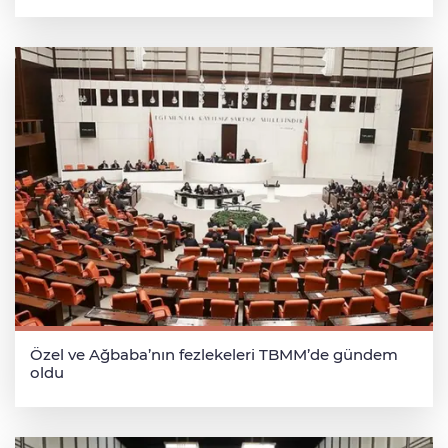
Özel ve Ağbaba’nın fezlekeleri TBMM’de gündem
oldu