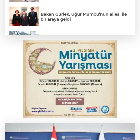
Bakan Gürlek, Uğur Mumcu’nun ailesi ile
bir araya geldi
Benzine dev indirim! Pompaya fiyatlarına
yansıyacak mı?
YENİ Parti Genel Başkanı Özel'den
Çerçeve Yasa yorumu
Serbest piyasada döviz fiyatları
Serbest piyasada altın fiyatları...