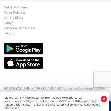
Gizlilik Politikası
Çerez Politikası
Veri Politikası
Künye
Kullanım Şartnamesi
İletişim
HABER YAZILIMI
ve TURKTICARET.NET projesidir Copyright© 2006-
2026 Tüm hakları saklıdır.
Sizlere daha iyi hizmet sunabilmek adına sitemizde çerez
konumlandırmaktayız. Kişisel verileriniz, KVKK ve GDPR kapsamında
toplanıp işlenir. Sitemizi kullanarak, çerezleri kullanmamızı kabul etmiş
olacaksınız.