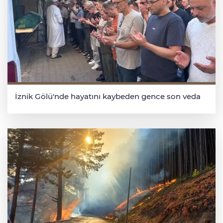
İznik Gölü'nde hayatını kaybeden gence son veda