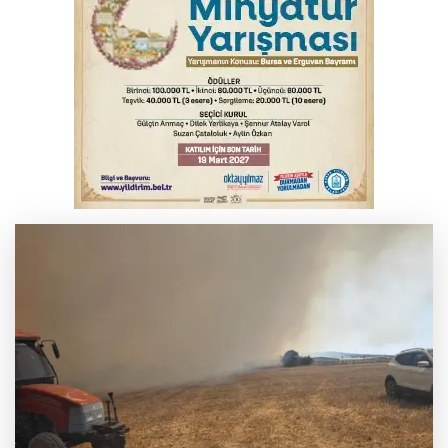
İnegöl’de yangın paniği! Apartmana
sıçrayan alevler söndürüldü
Büyükşehir Harmancık'ta da yolları
yeniliyor
Serbest piyasada döviz fiyatları