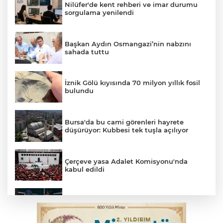
Nilüfer'de kent rehberi ve imar durumu
sorgulama yenilendi
Başkan Aydın Osmangazi’nin nabzını
sahada tuttu
İznik Gölü kıyısında 70 milyon yıllık fosil
bulundu
Bursa'da bu cami görenleri hayrete
düşürüyor: Kubbesi tek tuşla açılıyor
Çerçeve yasa Adalet Komisyonu'nda
kabul edildi
Bursa’da yasa dışı bahis operasyonu: 3
kişi tutuklandı