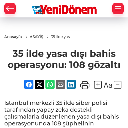
Zİ
Anasayfa
ASAYİŞ
35 ilde yasa
dışı bahis
operasyonu:
35 ilde yasa dışı bahis
108 gözaltı
operasyonu: 108 gözaltı
İstanbul merkezli 35 ilde siber polisi
tarafından yapay zeka destekli
çalışmalarla düzenlenen yasa dışı bahis
operasyonunda 108 şüphelinin