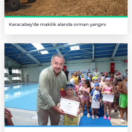
Karacabey’de makilik alanda orman yangını