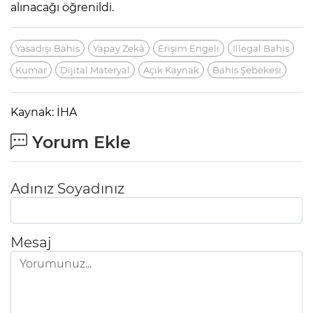
alınacağı öğrenildi.
Yasadışı Bahis
Yapay Zekâ
Erişim Engeli
Illegal Bahis
Kumar
Dijital Materyal
Açık Kaynak
Bahis Şebekesi
Kaynak: İHA
Yorum Ekle
Adınız Soyadınız
Mesaj