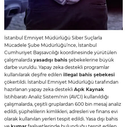
İstanbul Emniyet Müdürlüğü Siber Suçlarla
Mücadele Şube Müdürlüğü’nce, İstanbul
Cumhuriyet Başsavcılığı koordinesinde yürütülen
çalışmalarda
yasadışı bahis
şebekelerine büyük
darbe vuruldu. Yapay zeka destekli programlar
kullanılarak deşifre edilen
illegal
bahis
şebekesi
çökertildi. İstanbul Emniyet Müdürlüğü tarafından
hazırlanan yapay zeka destekli
Açık Kaynak
İstihbaratı Analiz Sistemi'nin (AVCI) kullanıldığı
çalışmalarda, çeşitli gruplardan 600 bin mesaj analiz
edildi, şüphelilerin kimlikleri, adresleri ve finans evi
olarak kullanılan yerleri tespit edildi. Yasa dışı bahis
ve
kumar
faaliyetlerinde bulunduğu tespit edilen