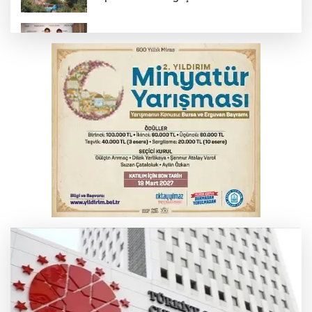
TOFAŞ Basketbol'da sağlık kontrolleri
başladı
Yargıtay’dan primle çalışanlara müjde
Bursa’da bugün hava nasıl olacak?
Osmangazi’de iş arayanlara destek