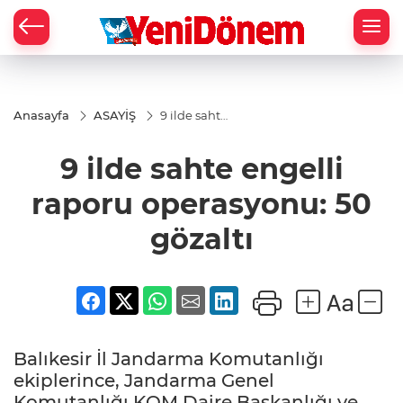
Zİ
Anasayfa
ASAYİŞ
9 ilde sahte
engelli
raporu
9 ilde sahte engelli
operasyonu:
50 gözaltı
raporu operasyonu: 50
gözaltı
Balıkesir İl Jandarma Komutanlığı
ekiplerince, Jandarma Genel
Komutanlığı KOM Daire Başkanlığı ve