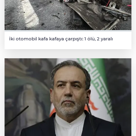
İki otomobil kafa kafaya çarpıştı: 1 ölü, 2 yaralı