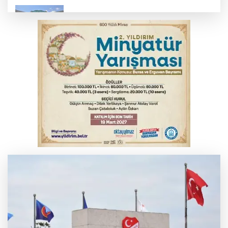
Erguvan Bayramı minyatür sanatıyla
geleceğe taşınacak
İznik Gölü kıyısında 70 milyon yıllık fosil
bulundu
Tarihi eser kaçakçısı Bursa'da sert kayaya
çarptı
THY temmuzda yolcu rekoru kırdı