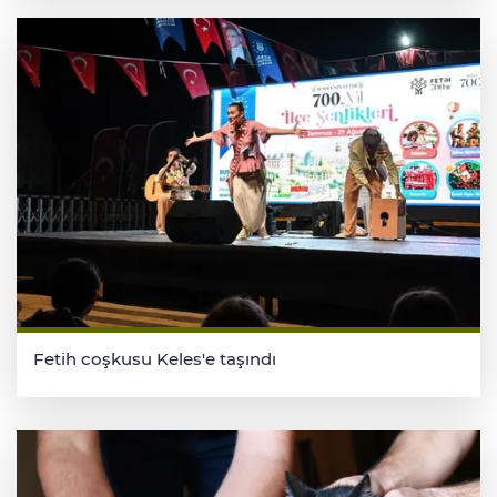
Fetih coşkusu Keles'e taşındı