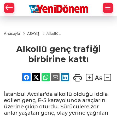
Zİ
Anasayfa
ASAYİŞ
Alkollü
genç
trafiği
Alkollü genç trafiği
birbirine
kattı
birbirine kattı
İstanbul Avcılar'da alkollü olduğu iddia
edilen genç, E-5 karayolunda araçların
üzerine çıkıp oturdu. Sürücülere zor
anlar yaşatan genç, olay yerine çağrılan