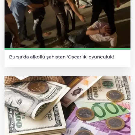
Bursa'da alkollü şahıstan 'Oscarlık' oyunculuk!