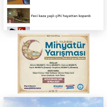
Feci kaza yaşlı çifti hayattan kopardı
Yükseköğretim Kanununda değişiklik
Resmi Gazete'de
Gençlerbirliği, Fenerbahçe maçı
hazırlıklarına başladı
Thorsten Fink, sağlık kontrolünden geçti
Salih Bademci ‘Sesler’le Bursa’da