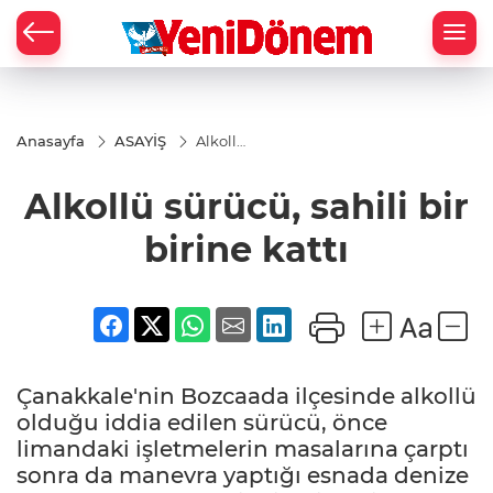
Zİ
Anasayfa
ASAYİŞ
Alkollü
sürücü,
sahili
Alkollü sürücü, sahili bir
bir
birine
kattı
birine kattı
Çanakkale'nin Bozcaada ilçesinde alkollü
olduğu iddia edilen sürücü, önce
limandaki işletmelerin masalarına çarptı
sonra da manevra yaptığı esnada denize