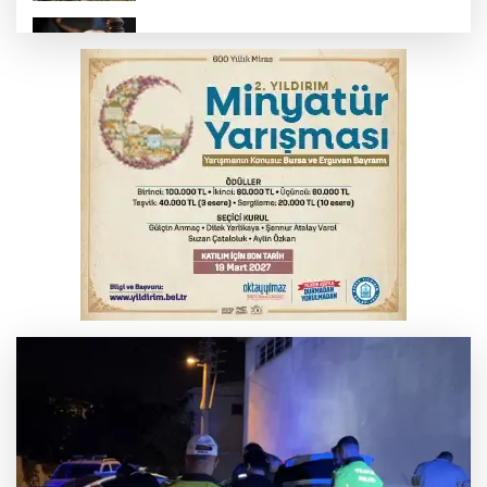
Yargıtay’dan primle çalışanlara müjde
TOFAŞ Basketbol'da sağlık kontrolleri
başladı
Bursa’da bugün hava nasıl olacak?
Osmangazi’de iş arayanlara destek