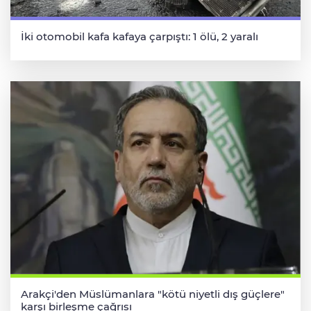
İki otomobil kafa kafaya çarpıştı: 1 ölü, 2 yaralı
Arakçi'den Müslümanlara "kötü niyetli dış güçlere"
karşı birleşme çağrısı