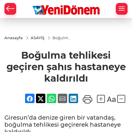
Zİ
Anasayfa
ASAYİŞ
Boğulma
tehlikesi
geçiren
Boğulma tehlikesi
şahıs
hastaneye
kaldırıldı
geçiren şahıs hastaneye
kaldırıldı
Giresun’da denize giren bir vatandaş,
boğulma tehlikesi geçirerek hastaneye
kaldırıldı.