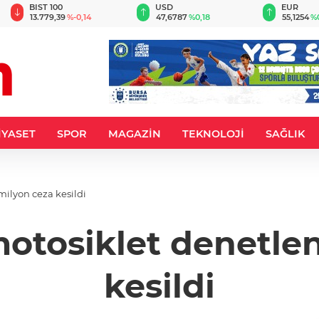
USD
EUR
GBP
47,6787
%0,18
55,1254
%0,32
64,3468
%
İYASET
SPOR
MAGAZİN
TEKNOLOJİ
SAĞLIK
milyon ceza kesildi
motosiklet denetlen
kesildi