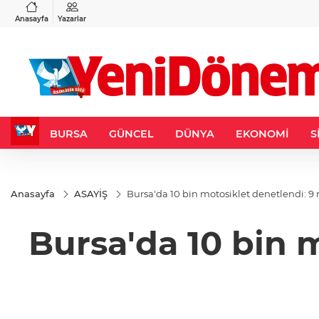
GAU/TRY
BIST 100
%0,32
6.660,55
%2,59
13.779,39
%-0,14
Anasayfa
Yazarlar
BURSA
GÜNCEL
DÜNYA
EKONOMİ
S
Anasayfa
ASAYİŞ
Bursa'da 10 bin motosiklet denetlendi: 9 
Bursa'da 10 bin 