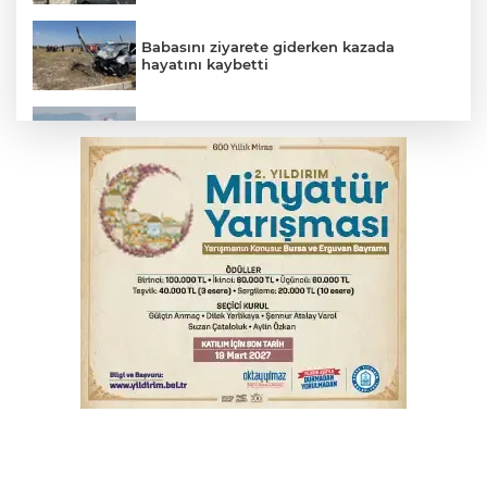
Babasını ziyarete giderken kazada
hayatını kaybetti
İnegöl'de orman yangını; Havadan ve
karadan müdahale başlatıldı
Beyaz Saray ile Taylor Swift arasında telif
savaşı
Bursa'da Mustafa Keser'den müzik ve
kahkaha dolu gece
Bursa'da binlerce kişi meteor yağmuru
için bir araya geldi