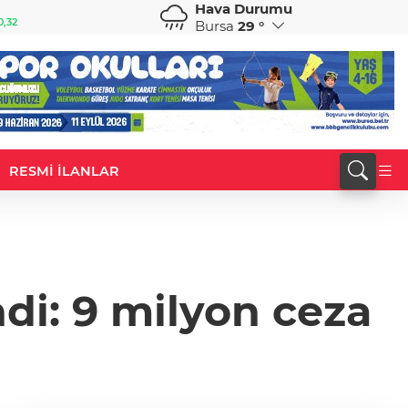
Hava Durumu
CHF
CAD
0,38
59,0083
%0,82
34,1883
%0,73
Bursa
29 °
RESMİ İLANLAR
di: 9 milyon ceza