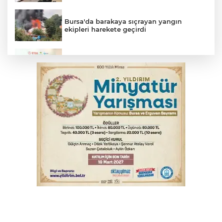
Bursa'da barakaya sıçrayan yangın
ekipleri harekete geçirdi
Osmangazi’de iş arayanlara destek
TOFAŞ Basketbol'da sağlık kontrolleri
başladı
Yargıtay’dan primle çalışanlara müjde
Bursa’da bugün hava nasıl olacak?