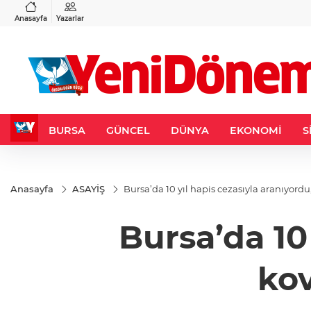
VND
GAU/TRY
3
%-0,22
0,0018
%0,32
6.660,55
%2,59
Anasayfa
Yazarlar
BURSA
GÜNCEL
DÜNYA
EKONOMİ
S
Anasayfa
ASAYİŞ
Bursa’da 10 yıl hapis cezasıyla aranıyor
Bursa’da 10
ko