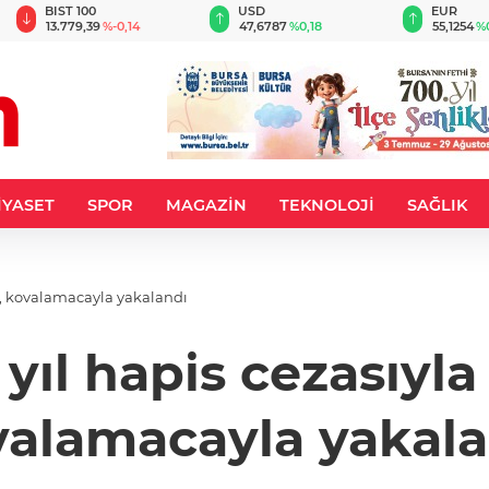
BIST 100
USD
EUR
13.779,39
%-0,14
47,6787
%0,18
55,1254
%
İYASET
SPOR
MAGAZİN
TEKNOLOJİ
SAĞLIK
du, kovalamacayla yakalandı
 yıl hapis cezasıyla
valamacayla yakala