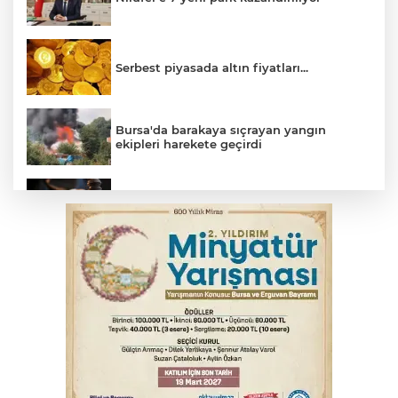
Serbest piyasada altın fiyatları...
Bursa'da barakaya sıçrayan yangın
ekipleri harekete geçirdi
Yargıtay’dan primle çalışanlara müjde
TOFAŞ Basketbol'da sağlık kontrolleri
başladı
Bursa’da bugün hava nasıl olacak?