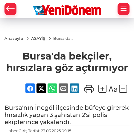
Zİ
Anasayfa
ASAYİŞ
Bursa'da
bekçiler,
hırsızlara
Bursa'da bekçiler,
göz
açtırmıyor
hırsızlara göz açtırmıyor
Bursa'nın İnegöl ilçesinde büfeye girerek
hırsızlık yapan 3 şahıstan 2'si polis
ekiplerince yakalandı.
Haber Giriş Tarihi: 23.03.2025 09:15