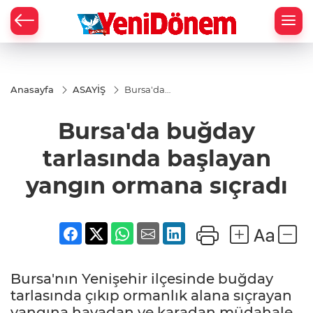
Zİ
Anasayfa
ASAYİŞ
Bursa'da
buğday
tarlasında
Bursa'da buğday
başlayan
yangın
ormana
tarlasında başlayan
sıçradı
yangın ormana sıçradı
Bursa'nın Yenişehir ilçesinde buğday
tarlasında çıkıp ormanlık alana sıçrayan
yangına havadan ve karadan müdahale