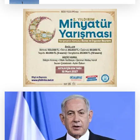
Babasını ziyarete giderken kazada
hayatını kaybetti
Arabesk müziğin acı kaybı! Cansever
sevenlerini yasa boğdu
Bursa'da Mustafa Keser'den müzik ve
kahkaha dolu gece
Otomobil kanala uçtu: 2 yaralı