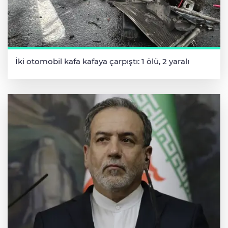
İki otomobil kafa kafaya çarpıştı: 1 ölü, 2 yaralı