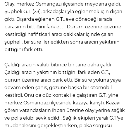
Olay, merkez Osmangazi ilçesinde meydana geldi.
Şüpheli G.T. (23), arkadaşlarıyla eğlenmek için dışarı
çıktı. Dışarda eğlenen G.T., eve döneceği sırada
parasının bittiğini fark etti. Durum üzerine gözüne
kestirdiği hafif ticari aracı dakikalar içinde çalan
şüpheli, bir süre ilerledikten sonra aracın yakıtının
bittiğini fark etti.
Çaldığı aracın yakıtı bitince bir tane daha çaldı
Çaldığı aracın yakıtının bittiğini fark eden G.T.,
bunun üzerine aracı park etti. Bir süre yoluna yaya
devam eden şahıs, gözüne başka bir otomobil
kestirdi. Onu da düz kontak ile çalıştıran G.T., yine
merkez Osmangazi ilçesinde kazaya karıştı. Kazayı
gören vatandaşların ihbarı üzerine olay yerine sağlık
ve polis ekibi sevk edildi. Sağlık ekipleri yaralı G.T.'ye
müdahalesini gerçekleştirirken, plaka sorgusu