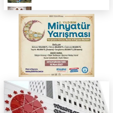
TOFAŞ Basketbol'da sağlık kontrolleri
başladı
Yargıtay’dan primle çalışanlara müjde
Bursa’da bugün hava nasıl olacak?
Osmangazi’de iş arayanlara destek