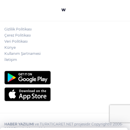
Gizlilik Politikası
Çerez Politikası
Veri Politikası
Künye
Kullanım Şartnamesi
İletişim
HABER YAZILIMI
ve TURKTICARET.NET projesidir Copyright© 2006-
2026 Tüm hakları saklıdır.