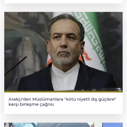
Arakçi'den Müslümanlara "kötü niyetli dış güçlere"
karşı birleşme çağrısı