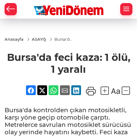
Zİ
Anasayfa
ASAYİŞ
Bursa'da
feci
kaza: 1
Bursa'da feci kaza: 1 ölü,
ölü, 1
yaralı
1 yaralı
Bursa'da kontrolden çıkan motosikletli,
karşı yöne geçip otomobile çarptı.
Metrelerce savrulan motosiklet sürücüsü
olay yerinde hayatını kaybetti. Feci kaza