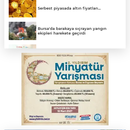
Serbest piyasada altın fiyatları...
Bursa'da barakaya sıçrayan yangın
ekipleri harekete geçirdi
Osmangazi’de iş arayanlara destek
TOFAŞ Basketbol'da sağlık kontrolleri
başladı
Yargıtay’dan primle çalışanlara müjde
Bursa’da bugün hava nasıl olacak?