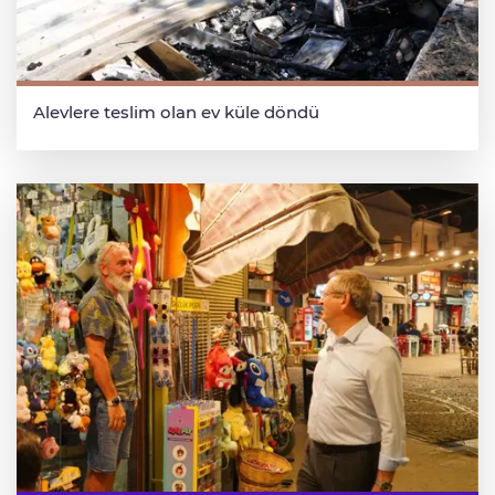
Alevlere teslim olan ev küle döndü