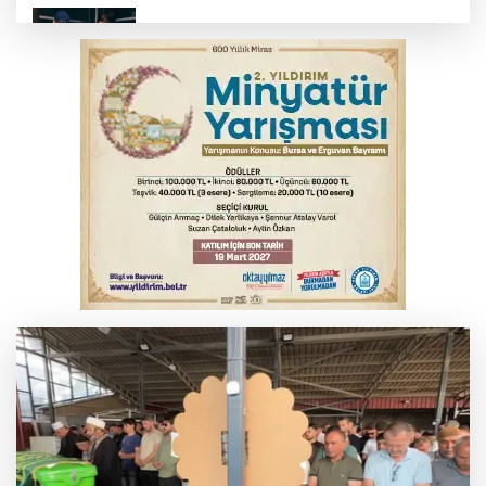
Bursa’da yasa dışı bahis operasyonu: 3
kişi tutuklandı
İnegöl’de yangın paniği! Apartmana
sıçrayan alevler söndürüldü
Elektrik akımına kapılan işçi hayatını
kaybetti
Serbest piyasada döviz fiyatları