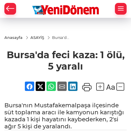
Zİ
Anasayfa
ASAYİŞ
Bursa'da
feci
kaza: 1
Bursa'da feci kaza: 1 ölü,
ölü, 5
yaralı
5 yaralı
Bursa'nın Mustafakemalpaşa ilçesinde
süt toplama aracı ile kamyonun karıştığı
kazada 1 kişi hayatını kaybederken, 2'si
ağır 5 kişi de yaralandı.