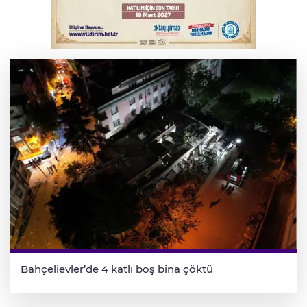
Bursa'da kontrolden çıkan araç orta
refüje çıktı
Bahçelievler’de 4 katlı boş bina çöktü