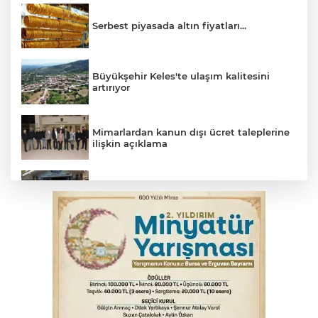
Serbest piyasada altın fiyatları...
Büyükşehir Keles'te ulaşım kalitesini
artırıyor
Mimarlardan kanun dışı ücret taleplerine
ilişkin açıklama
Başkan Aydın: Tüm imkanları sunuyoruz
Başkan Dalgıç: Denizler halkındır
Bursa’da bugün hava nasıl olacak?